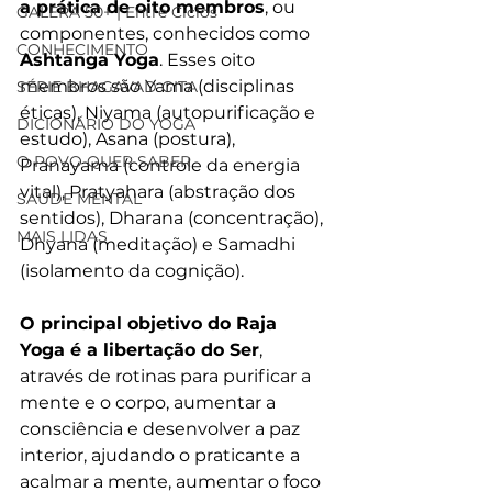
a prática de oito membros
, ou 
GALERA 50+ | Entre Ciclos
componentes, conhecidos como 
CONHECIMENTO
Ashtanga Yoga
. Esses oito 
membros são Yama (disciplinas 
SÉRIE BHAGAVAD GITA
éticas), Niyama (autopurificação e 
DICIONÁRIO DO YOGA
estudo), Asana (postura), 
O POVO QUER SABER
Pranayama (controle da energia 
vital), Pratyahara (abstração dos 
SAÚDE MENTAL
sentidos), Dharana (concentração), 
MAIS LIDAS
Dhyana (meditação) e Samadhi 
(isolamento da cognição).
O principal objetivo do Raja 
Yoga é a libertação do Ser
, 
através de rotinas para purificar a 
mente e o corpo, aumentar a 
consciência e desenvolver a paz 
interior, ajudando o praticante a 
acalmar a mente, aumentar o foco 