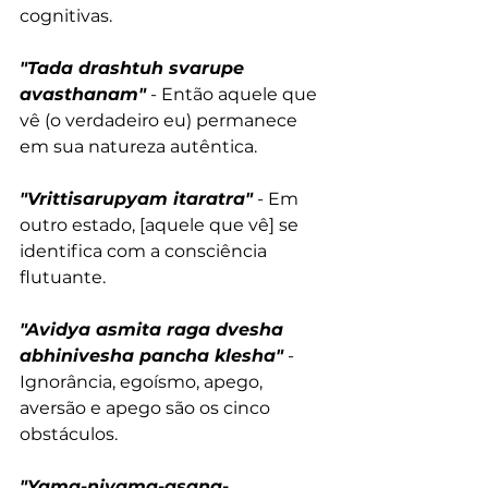
cognitivas.
"Tada drashtuh svarupe 
avasthanam"
 - Então aquele que 
vê (o verdadeiro eu) permanece 
em sua natureza autêntica.
"Vrittisarupyam itaratra"
 - Em 
outro estado, [aquele que vê] se 
identifica com a consciência 
flutuante.
"Avidya asmita raga dvesha 
abhinivesha pancha klesha"
 - 
Ignorância, egoísmo, apego, 
aversão e apego são os cinco 
obstáculos.
"Yama-niyama-asana-