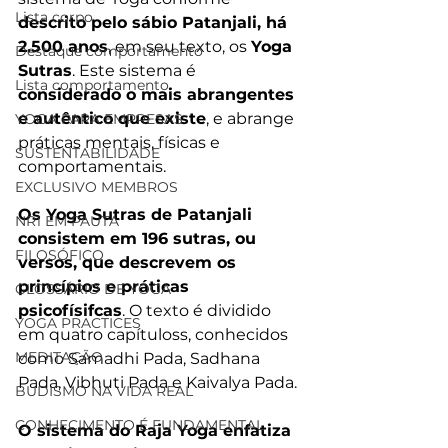
Lista corpo
descrito pelo sábio Patanjali, há 
2.500 anos
, em seu texto, os 
Yoga 
Destaque comportamento
Sutras
. Este sistema é 
Lista comportamento
considerado o mais abrangentes 
e autêntico que existe
, e abrange 
YOGA PARA EMPRESAS
práticas mentais, físicas e 
SUSTENTABILIDADE
comportamentais.
EXCLUSIVO MEMBROS
Os Yoga Sutras de Patanjali 
NR1 EM PAUTA
consistem em 196 sutras, ou 
FILOSÓFICO
versos, que descrevem os 
princípios e práticas 
GLOSSÁRIO DE YOGA
psicofísifcas
. O texto é dividido 
YOGA PRACTICES
em quatro capítuloss, conhecidos 
MEDITAÇÃO
como Samadhi Pada, Sadhana 
Pada, Vibhuti Pada e Kaivalya Pada.
BUDISMO NA VIDA REAL
CONHECIMENTO É FUNDAMENTAL
O sistema do Raja Yoga enfatiza 