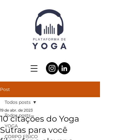
Post
Todos posts
19 de abr. de 2023
Todos posts
10 citações do Yoga
YOGA
Sutras para você
CORPO FÍSICO