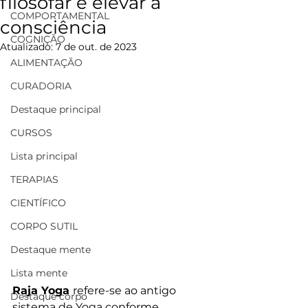
filosofar e elevar a
COMPORTAMENTAL
consciência
COGNIÇÃO
Atualizado:
7 de out. de 2023
ALIMENTAÇÃO
CURADORIA
Destaque principal
CURSOS
Lista principal
TERAPIAS
CIENTÍFICO
CORPO SUTIL
Destaque mente
Lista mente
Raja Yoga 
refere-se ao antigo 
Destaque corpo
sistema de Yoga conforme 