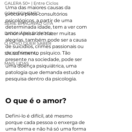
GALERA 50+ | Entre Ciclos
Uma das maiores causas da 
CONHECIMENTO
procura pelos consultórios 
psicológicos, a partir de uma 
SÉRIE BHAGAVAD GITA
determinada idade, tem a ver com 
DICIONÁRIO DO YOGA
amor. Apesar de trazer muitas 
alegrias, também pode ser a causa 
O POVO QUER SABER
de suicídios, crimes passionais ou 
de sofrimento psíquico. Tão 
SAÚDE MENTAL
presente na sociedade, pode ser 
MAIS LIDAS
uma doença psiquiátrica, uma 
patologia que demanda estudo e 
pesquisa dentro da psicologia. 
O que é o amor?
Defini-lo é difícil, até mesmo 
porque cada pessoa o enxerga de 
uma forma e não há só uma forma 