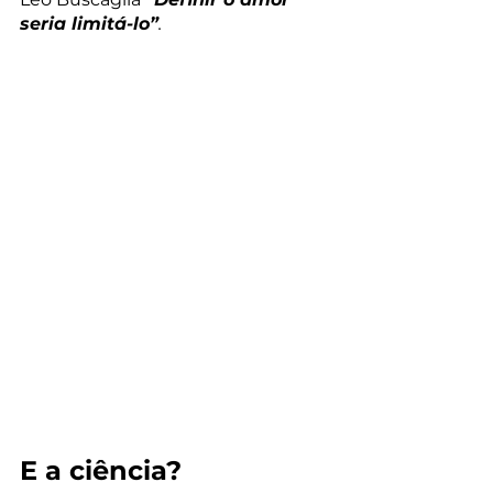
seria limitá-lo”
.
E a ciência?