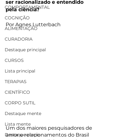
ser racionalizado e entendido 
COMPORTAMENTAL
pela ciência?
COGNIÇÃO
Por Agnes Lutterbach
ALIMENTAÇÃO
CURADORIA
Destaque principal
CURSOS
Lista principal
TERAPIAS
CIENTÍFICO
CORPO SUTIL
Destaque mente
Lista mente
Um dos maiores pesquisadores de 
Destaque corpo
amor e relacionamentos do Brasil 