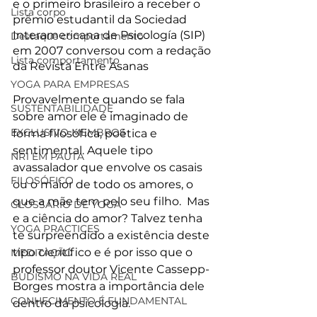
e o primeiro brasileiro a receber o 
Lista corpo
prêmio estudantil da Sociedad 
Interamericana de Psicología (SIP) 
Destaque comportamento
em 2007 conversou com a redação 
Lista comportamento
da Revista Entre Asanas
YOGA PARA EMPRESAS
Provavelmente quando se fala 
SUSTENTABILIDADE
sobre amor ele é imaginado de 
EXCLUSIVO MEMBROS
forma filosófica, poética e 
sentimental. Aquele tipo 
NR1 EM PAUTA
avassalador que envolve os casais 
FILOSÓFICO
ou o maior de todo os amores, o 
que a mãe tem pelo seu filho.  Mas 
GLOSSÁRIO DE YOGA
e a ciência do amor? Talvez tenha 
YOGA PRACTICES
te surpreendido a existência deste 
tipo científico e é por isso que o 
MEDITAÇÃO
professor doutor Vicente Cassepp-
BUDISMO NA VIDA REAL
Borges mostra a importância dele 
CONHECIMENTO É FUNDAMENTAL
dentro da psicologia.