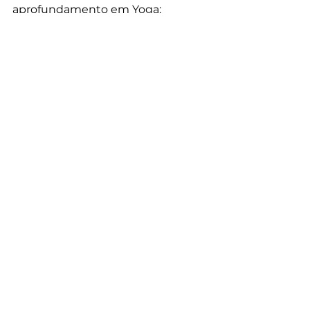
aprofundamento em Yoga: 
www.singularyoga.com.br
Ver tudo
Posts recentes