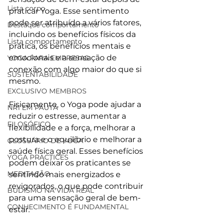
Lista corpo
praticar Yoga. Esse sentimento 
pode ser atribuído a vários fatores, 
Destaque comportamento
incluindo os benefícios físicos da 
Lista comportamento
prática, os benefícios mentais e 
emocionais e a sensação de 
YOGA PARA EMPRESAS
conexão com algo maior do que si 
SUSTENTABILIDADE
mesmo.
EXCLUSIVO MEMBROS
Fisicamente, o Yoga pode ajudar a 
NR1 EM PAUTA
reduzir o estresse, aumentar a 
FILOSÓFICO
flexibilidade e a força, melhorar a 
postura e o equilíbrio e melhorar a 
GLOSSÁRIO DE YOGA
saúde física geral. Esses benefícios 
YOGA PRACTICES
podem deixar os praticantes se 
MEDITAÇÃO
sentindo mais energizados e 
revigorados, o que pode contribuir 
BUDISMO NA VIDA REAL
para uma sensação geral de bem-
CONHECIMENTO É FUNDAMENTAL
estar.