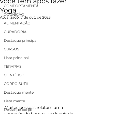
você tem após fazer
COMPORTAMENTAL
Yoga
COGNIÇÃO
Atualizado:
7 de out. de 2023
ALIMENTAÇÃO
CURADORIA
Destaque principal
CURSOS
Lista principal
TERAPIAS
CIENTÍFICO
CORPO SUTIL
Destaque mente
Lista mente
Muitas pessoas relatam uma 
Destaque corpo
sensação de bem-estar depois de 