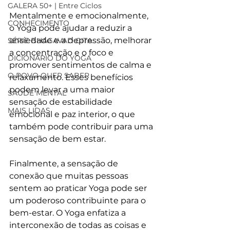
GALERA 50+ | Entre Ciclos
Mentalmente e emocionalmente, 
CONHECIMENTO
o Yoga pode ajudar a reduzir a 
ansiedade e a depressão, melhorar 
SÉRIE BHAGAVAD GITA
a concentração e o foco e 
DICIONÁRIO DO YOGA
promover sentimentos de calma e 
O POVO QUER SABER
relaxamento. Esses benefícios 
podem levar a uma maior 
SAÚDE MENTAL
sensação de estabilidade 
MAIS LIDAS
emocional e paz interior, o que 
também pode contribuir para uma 
sensação de bem estar.
Finalmente, a sensação de 
conexão que muitas pessoas 
sentem ao praticar Yoga pode ser 
um poderoso contribuinte para o 
bem-estar. O Yoga enfatiza a 
interconexão de todas as coisas e 