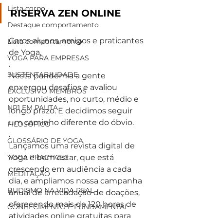
Lista corpo
RISERVA ZEN ONLINE
Destaque comportamento
Caros alunos, amigos e praticantes 
Lista comportamento
de Yoga,
YOGA PARA EMPRESAS
.
SUSTENTABILIDADE
Nesta pandemia a gente 
enxergou desafios e avaliou 
EXCLUSIVO MEMBROS
oportunidades, no curto, médio e 
NR1 EM PAUTA
longo prazo. E decidimos seguir 
um caminho diferente do óbvio.
FILOSÓFICO
.
GLOSSÁRIO DE YOGA
Lançamos uma revista digital de 
YOGA PRACTICES
Yoga e bem estar, que está 
crescendo em audiência a cada 
MEDITAÇÃO
dia, e ampliamos nossa campanha 
BUDISMO NA VIDA REAL
anual de arrecadação de doações, 
oferecendo mais de 120 horas de 
CONHECIMENTO É FUNDAMENTAL
atividades online gratuitas para 