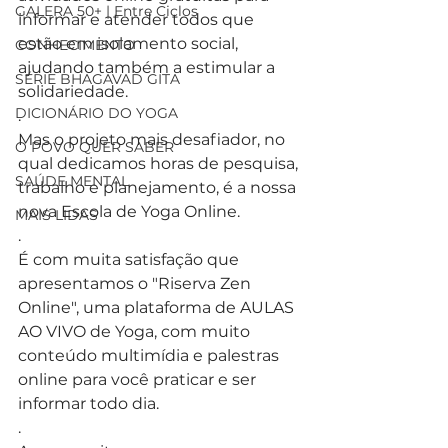
GALERA 50+ | Entre Ciclos
informar e atender todos que 
estão em isolamento social, 
CONHECIMENTO
ajudando também a estimular a 
SÉRIE BHAGAVAD GITA
solidariedade.
DICIONÁRIO DO YOGA
.
Mas o projeto mais desafiador, no 
O POVO QUER SABER
qual dedicamos horas de pesquisa, 
SAÚDE MENTAL
trabalho e planejamento, é a nossa 
nova Escola de Yoga Online.
MAIS LIDAS
.
É com muita satisfação que 
apresentamos o "Riserva Zen 
Online", uma plataforma de AULAS 
AO VIVO de Yoga, com muito 
conteúdo multimídia e palestras 
online para você praticar e ser 
informar todo dia.
.