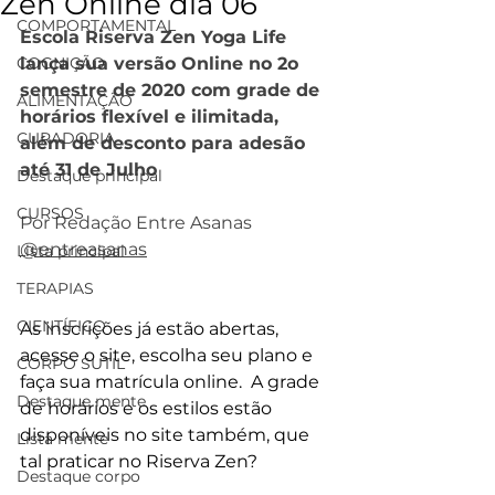
Zen Online dia 06
COMPORTAMENTAL
Escola Riserva Zen Yoga Life 
COGNIÇÃO
lança sua versão Online no 2o 
semestre de 2020 com grade de 
ALIMENTAÇÃO
horários flexível e ilimitada, 
CURADORIA
além de desconto para adesão 
até 31 de Julho
Destaque principal
CURSOS
Por Redação Entre Asanas  
@e
ntreasanas
Lista principal
TERAPIAS
CIENTÍFICO
As inscrições já estão abertas, 
acesse o site, escolha seu plano e 
CORPO SUTIL
faça sua matrícula online.  A grade 
Destaque mente
de horários e os estilos estão 
disponíveis no site também, que 
Lista mente
tal praticar no Riserva Zen?
Destaque corpo