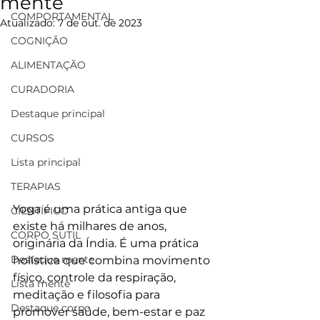
mente
COMPORTAMENTAL
Atualizado:
7 de out. de 2023
COGNIÇÃO
ALIMENTAÇÃO
CURADORIA
Destaque principal
CURSOS
Lista principal
TERAPIAS
Yoga é uma prática antiga que 
CIENTÍFICO
existe há milhares de anos, 
CORPO SUTIL
originária da Índia. É uma prática 
Destaque mente
holística que combina movimento 
físico, controle da respiração, 
Lista mente
meditação e filosofia para 
Destaque corpo
promover saúde, bem-estar e paz 