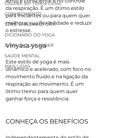
lento e consciente e no controle 
GALERA 50+ | Entre Ciclos
da respiração. É um ótimo estilo 
CONHECIMENTO
para iniciantes ou para quem quer 
melhorar sua flexibilidade e reduzir 
SÉRIE BHAGAVAD GITA
o estresse.
DICIONÁRIO DO YOGA
Vinyasa yoga
O POVO QUER SABER
SAÚDE MENTAL
Este estilo de yoga é mais 
MAIS LIDAS
dinâmico e acelerado, com foco no 
movimento fluido e na ligação da 
respiração ao movimento. É um 
ótimo treino para quem quer 
ganhar força e resistência.
CONHEÇA OS BENEFÍCIOS
Independentemente do estilo de 