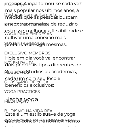
interior. A ioga tornou-se cada vez 
Lista corpo
mais popular nos últimos anos, à 
Destaque comportamento
medida que as pessoas buscam 
encontrar maneiras de reduzir o 
Lista comportamento
estresse, melhorar a flexibilidade e 
YOGA PARA EMPRESAS
cultivar uma conexão mais 
SUSTENTABILIDADE
profunda consigo mesmas.
EXCLUSIVO MEMBROS
Hoje em dia você vai encontrar 
NR1 EM PAUTA
dois principais tipos diferentes de 
Yoga em Studios ou academias, 
FILOSÓFICO
cada um com seu foco e 
GLOSSÁRIO DE YOGA
benefícios exclusivos:
YOGA PRACTICES
Hatha yoga
MEDITAÇÃO
BUDISMO NA VIDA REAL
Este é um estilo suave de yoga 
CONHECIMENTO É FUNDAMENTAL
que se concentra no movimento 