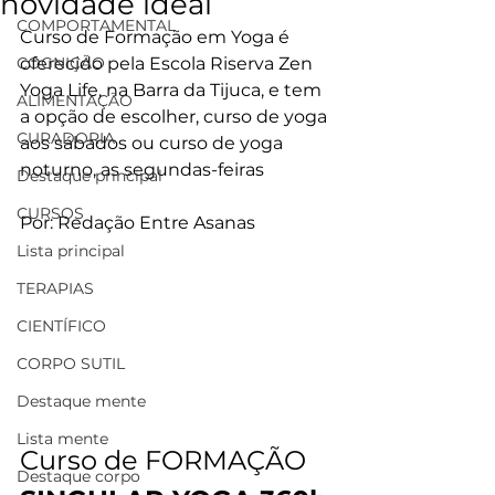
novidade ideal
COMPORTAMENTAL
Curso de Formação em Yoga é 
COGNIÇÃO
oferecido pela Escola Riserva Zen 
Yoga Life, na Barra da Tijuca, e tem 
ALIMENTAÇÃO
a opção de escolher, curso de yoga 
CURADORIA
aos sábados ou curso de yoga 
noturno, as segundas-feiras
Destaque principal
CURSOS
Por: Redação Entre Asanas
Lista principal
TERAPIAS
CIENTÍFICO
CORPO SUTIL
Destaque mente
Lista mente
Curso de FORMAÇÃO
Destaque corpo