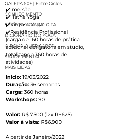
GALERA 50+ | Entre Ciclos
✔️Imersão
CONHECIMENTO
✔️Hatha Yoga
✔️Vinyasa Yoga
SÉRIE BHAGAVAD GITA
✔️Residência Profissional
DICIONÁRIO DO YOGA
(carga de 160 horas de prática 
O POVO QUER SABER
adicional obrigatória em studio, 
totalizando 360 horas de 
SAÚDE MENTAL
atividades)
MAIS LIDAS
Início: 
19/03/2022
Duração: 
36 semanas
Carga: 
360 horas
Workshops: 
90
Valor: 
R$ 7.500 (12x R$625)
Valor à vista: 
R$6.900
A partir de Janeiro/2022