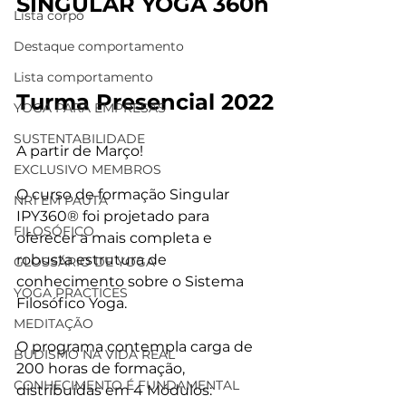
SINGULAR YOGA 360h
Lista corpo
Destaque comportamento
Lista comportamento
Turma Presencial 2022
YOGA PARA EMPRESAS
SUSTENTABILIDADE
A partir de Março!
EXCLUSIVO MEMBROS
O curso de formação Singular 
NR1 EM PAUTA
IPY360® foi projetado para 
FILOSÓFICO
oferecer a mais completa e 
robusta estrutura de 
GLOSSÁRIO DE YOGA
conhecimento sobre o Sistema 
YOGA PRACTICES
Filosófico Yoga.
MEDITAÇÃO
O programa contempla carga de 
BUDISMO NA VIDA REAL
200 horas de formação, 
CONHECIMENTO É FUNDAMENTAL
distribuídas em 4 Módulos: