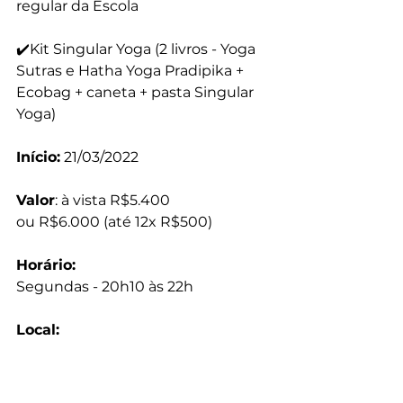
regular da Escola
✔️Kit Singular Yoga (2 livros - Yoga 
Sutras e Hatha Yoga Pradipika + 
Ecobag + caneta + pasta Singular 
Yoga)
Início:
 21/03/2022
Valor
: à vista R$5.400
ou R$6.000 (até 12x R$500)
Horário:
Segundas - 20h10 às 22h
Local:
Escola Riserva Zen Yoga Life
Av das Américas 3301
Bl2 sala 214