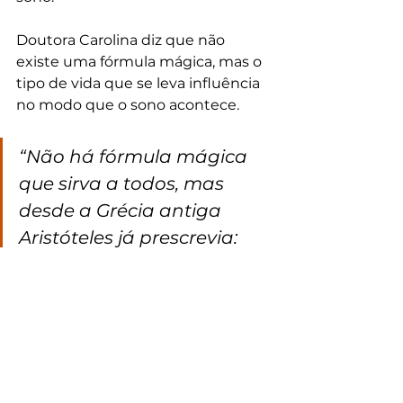
Doutora Carolina diz que não 
existe uma fórmula mágica, mas o 
tipo de vida que se leva influência 
no modo que o sono acontece.
“Não há fórmula mágica 
que sirva a todos, mas 
desde a Grécia antiga 
Aristóteles já prescrevia: 
boa alimentação, 
exercícios e bom sono; essa 
é a tríade da saúde. 
Acredito que rotinas que 
incluam esses pilares, 
evitar hábitos que nos 