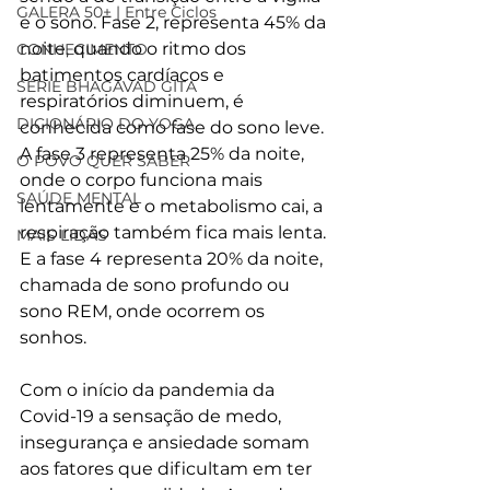
GALERA 50+ | Entre Ciclos
e o sono. Fase 2, representa 45% da 
noite, quando o ritmo dos 
CONHECIMENTO
batimentos cardíacos e 
SÉRIE BHAGAVAD GITA
respiratórios diminuem, é 
DICIONÁRIO DO YOGA
conhecida como fase do sono leve. 
A fase 3 representa 25% da noite, 
O POVO QUER SABER
onde o corpo funciona mais 
SAÚDE MENTAL
lentamente e o metabolismo cai, a 
respiração também fica mais lenta. 
MAIS LIDAS
E a fase 4 representa 20% da noite, 
chamada de sono profundo ou 
sono REM, onde ocorrem os 
sonhos.
Com o início da pandemia da 
Covid-19 a sensação de medo, 
insegurança e ansiedade somam 
aos fatores que dificultam em ter 