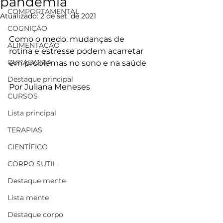
pandemia
COMPORTAMENTAL
Atualizado:
2 de set. de 2021
COGNIÇÃO
Como o medo, mudanças de 
ALIMENTAÇÃO
rotina e estresse podem acarretar 
CURADORIA
em problemas no sono e na saúde 
Destaque principal
Por Juliana Meneses
CURSOS
Lista principal
TERAPIAS
CIENTÍFICO
CORPO SUTIL
Destaque mente
Lista mente
Destaque corpo