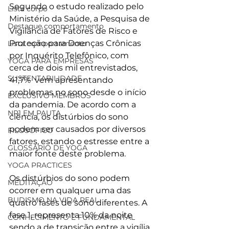
Segundo o estudo realizado pelo 
Lista corpo
Ministério da Saúde, a Pesquisa de 
Destaque comportamento
Vigilância de Fatores de Risco e 
Proteção para Doenças Crônicas 
Lista comportamento
por Inquérito Telefônico, com 
YOGA PARA EMPRESAS
cerca de dois mil entrevistados, 
SUSTENTABILIDADE
41,7%  vem apresentando 
problemas no sono desde o início 
EXCLUSIVO MEMBROS
da pandemia. De acordo com a 
NR1 EM PAUTA
ciência, os distúrbios do sono 
podem ser causados por diversos 
FILOSÓFICO
fatores, estando o estresse entre a 
GLOSSÁRIO DE YOGA
maior fonte deste problema.
YOGA PRACTICES
Os distúrbios do sono podem 
MEDITAÇÃO
ocorrer em qualquer uma das 
BUDISMO NA VIDA REAL
quatro fases de sono diferentes. A 
fase 1, representa 10% da noite 
CONHECIMENTO É FUNDAMENTAL
sendo a de transição entre a vigília 