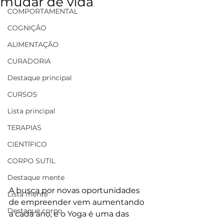
mudar de vida
COMPORTAMENTAL
COGNIÇÃO
ALIMENTAÇÃO
CURADORIA
Destaque principal
CURSOS
Lista principal
TERAPIAS
CIENTÍFICO
CORPO SUTIL
Destaque mente
A busca por novas oportunidades 
Lista mente
de empreender vem aumentando 
Destaque corpo
a cada ano, e o Yoga é uma das 