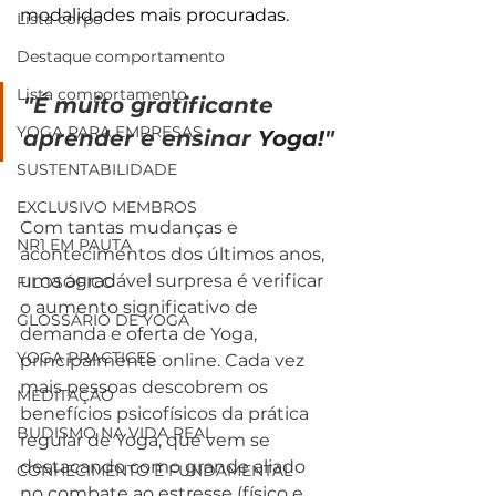
modalidades mais procuradas. 
Lista corpo
Destaque comportamento
Lista comportamento
"É muito gratificante 
YOGA PARA EMPRESAS
aprender e ensinar 
Yoga!
"
SUSTENTABILIDADE
EXCLUSIVO MEMBROS
Com tantas mudanças e 
NR1 EM PAUTA
acontecimentos dos últimos anos, 
uma agradável surpresa é verificar 
FILOSÓFICO
o aumento significativo de 
GLOSSÁRIO DE YOGA
demanda e oferta de Yoga, 
YOGA PRACTICES
principalmente online. Cada vez 
mais pessoas descobrem os 
MEDITAÇÃO
benefícios psicofísicos da prática 
BUDISMO NA VIDA REAL
regular de Yoga, que vem se 
destacando como grande aliado 
CONHECIMENTO É FUNDAMENTAL
no combate ao estresse (físico e 