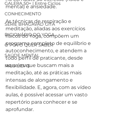
GALERA 50+ | Entre Ciclos
mental) e ansiedade.
CONHECIMENTO
As técnicas de respiração e 
SÉRIE BHAGAVAD GITA
meditação, aliadas aos exercícios 
DICIONÁRIO DO YOGA
físicos do Yoga, compõem um 
programa completo de equilíbrio e 
O POVO QUER SABER
autoconhecimento, e atendem a 
SAÚDE MENTAL
todo perfil de praticante, desde 
aqueles que buscam mais a 
MAIS LIDAS
meditação, até as práticas mais 
intensas de alongamento e 
flexibilidade. E, agora, com as vídeo 
aulas, é possível acessar um vasto 
repertório para conhecer e se 
aprofundar.