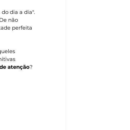
o dia a dia". 
 De não 
ade perfeita 
ueles 
itivas 
 de atenção
?