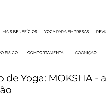
MAIS BENEFÍCIOS
YOGA PARA EMPRESAS
REVI
O FÍSICO
COMPORTAMENTAL
COGNIÇÃO
principal
CURSOS
Lista principal
TERAPIAS
io de Yoga: MOKSHA - 
ção
e mente
Lista mente
Destaque corpo
Lista