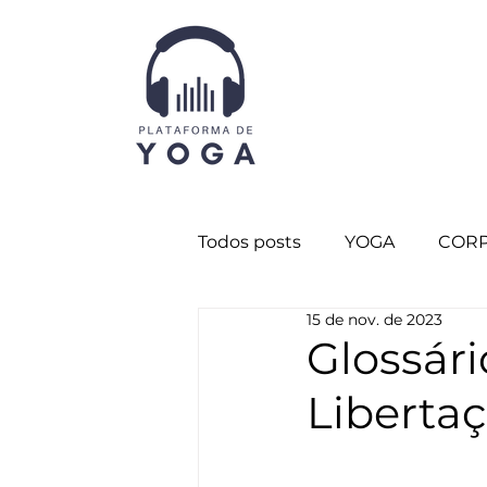
Todos posts
YOGA
CORP
15 de nov. de 2023
CURADORIA
Destaque 
Glossár
Liberta
CORPO SUTIL
Destaqu