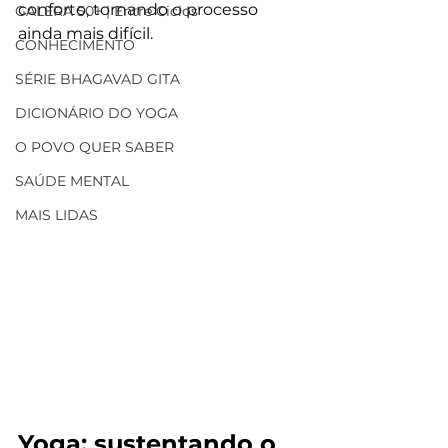
conforto, tornando o processo 
GALERA 50+ | Entre Ciclos
ainda mais difícil. 
CONHECIMENTO
SÉRIE BHAGAVAD GITA
DICIONÁRIO DO YOGA
O POVO QUER SABER
SAÚDE MENTAL
MAIS LIDAS
Yoga: sustentando o 