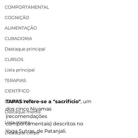
COMPORTAMENTAL
COGNIÇÃO
ALIMENTAÇÃO
CURADORIA
Destaque principal
CURSOS
Lista principal
TERAPIAS
CIENTÍFICO
CORPO SUTIL
TAPAS refere-se a "sacrifício"
, um 
dos cinco Niyamas 
Destaque mente
(recomendações 
Lista mente
comportamentais) descritos no 
Yoga Sutras, de Patanjali.
Destaque corpo