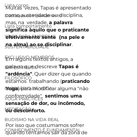
Lista corpo
Muitas  vezes, Tapas é apresentado 
como austeridade ou disciplina, 
Destaque comportamento
mas, na  verdade, 
a palavra 
Lista comportamento
significa àquilo que o praticante 
YOGA PARA EMPRESAS
efetivamente sente  (na pele e 
na alma) ao se disciplinar
.
SUSTENTABILIDADE
EXCLUSIVO MEMBROS
Em alguns textos antigos, a  
palavra que descreve 
Tapas é 
NR1 EM PAUTA
"ardência"
. Quer dizer que quando 
FILOSÓFICO
estamos  trabalhando (
praticando 
GLOSSÁRIO DE YOGA
Yoga
) para modificar alguma "não 
conformidade",  
sentimos uma 
YOGA PRACTICES
sensação de dor, ou incômodo, 
MEDITAÇÃO
ou desconforto.
BUDISMO NA VIDA REAL
Por isso que costumamos sofrer 
CONHECIMENTO É FUNDAMENTAL
quando tentamos sair da zona de 