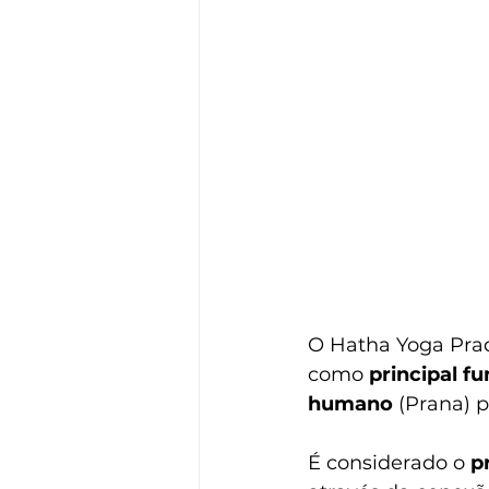
O Hatha Yoga Prad
como 
principal f
humano
 (Prana) 
É considerado o 
p