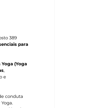
sto 389 
senciais para 
 Yoga (Yoga 
as
, 
o e 
de conduta 
 Yoga. 