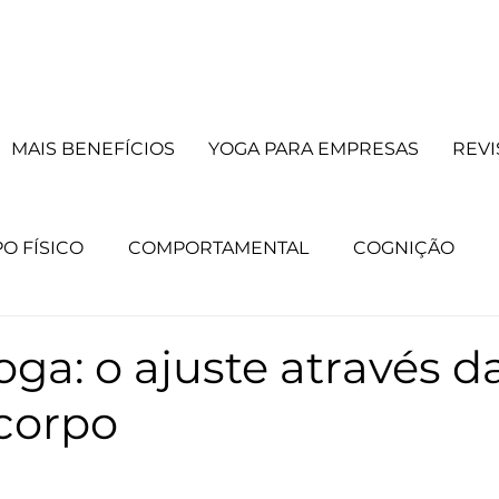
MAIS BENEFÍCIOS
YOGA PARA EMPRESAS
REVI
O FÍSICO
COMPORTAMENTAL
COGNIÇÃO
principal
CURSOS
Lista principal
TERAPIAS
ga: o ajuste através d
 corpo
e mente
Lista mente
Destaque corpo
Lista