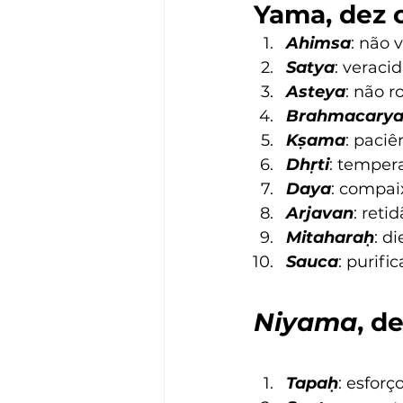
Yama, dez 
Ahimsa
: não 
Satya
: veraci
Asteya
: não r
Brahmacary
Kṣama
: paciê
Dhṛti
: temper
Daya
: compai
Arjavan
: reti
Mitaharaḥ
: d
Sauca
: purifi
Niyama
, d
Tapaḥ
: esforç