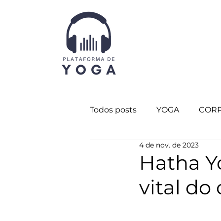
Todos posts
YOGA
CORP
4 de nov. de 2023
CURADORIA
Destaque 
Hatha Yo
vital do
CORPO SUTIL
Destaqu