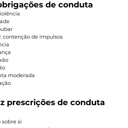
obrigações de conduta
violência
dade
oubar
a
: contenção de impulsos
ncia
ança
xão
dão
ieta moderada
cação
ez prescrições de conduta
o sobre si 