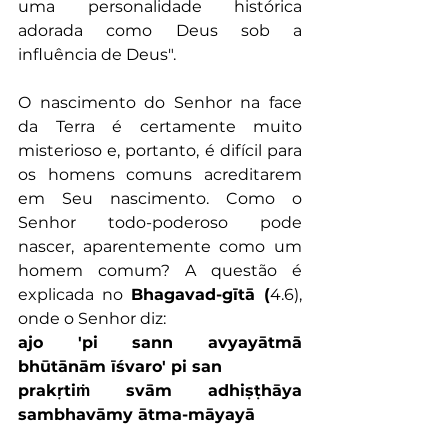
uma personalidade histórica 
adorada como Deus sob a 
influência de Deus".
O nascimento do Senhor na face 
da Terra é certamente muito 
misterioso e, portanto, é difícil para 
os homens comuns acreditarem 
em Seu nascimento. Como o 
Senhor todo-poderoso pode 
nascer, aparentemente como um 
homem comum? A questão é 
explicada no 
Bhagavad-gītā (
4.6), 
onde o Senhor diz:
ajo 'pi sann avyayātmā 
bhūtānām īśvaro' pi san
prakṛtiṁ svām adhiṣṭhāya 
sambhavāmy ātma-māyayā