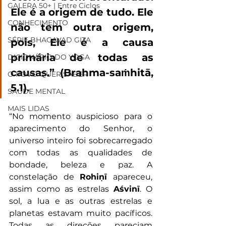
GALERA 50+ | Entre Ciclos
Ele é a origem de tudo. Ele 
CONHECIMENTO
não tem outra origem, 
SÉRIE BHAGAVAD GITA
pois, Ele é a causa 
primária de todas as 
DICIONÁRIO DO YOGA
causas.” (Brahma-saṁhitā, 
O POVO QUER SABER
5.1).
SAÚDE MENTAL
MAIS LIDAS
“No momento auspicioso para o 
aparecimento do Senhor, o 
universo inteiro foi sobrecarregado 
com todas as qualidades de 
bondade, beleza e paz. A 
constelação de 
Rohiṇī
 apareceu, 
assim como as estrelas 
Aśvinī
. O 
sol, a lua e as outras estrelas e 
planetas estavam muito pacíficos. 
Todas as direções pareciam 