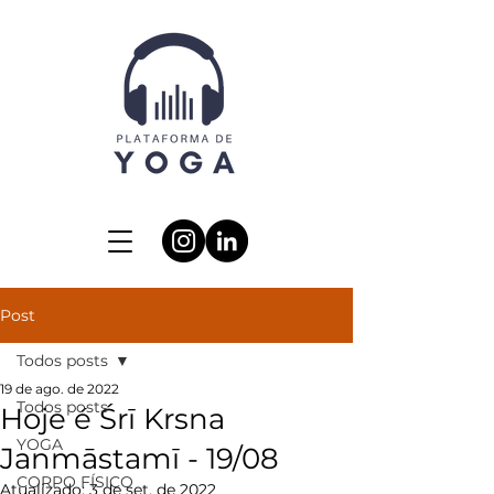
Post
Todos posts
19 de ago. de 2022
Todos posts
Hoje é Śrī Krsna
YOGA
Janmāstamī - 19/08
CORPO FÍSICO
Atualizado:
3 de set. de 2022