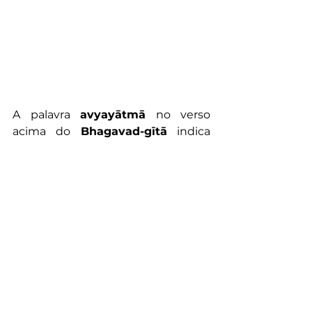
A palavra 
avyayātmā
 no verso 
acima do 
Bhagavad-gītā
 indica 
claramente que o corpo do Senhor 
não é feito de elementos materiais. 
Ele é todo espírito. Nascimento e 
morte aplicam-se apenas ao corpo 
material. O corpo do ser vivo 
comum é feito de elementos 
materiais e, portanto, está sujeito 
ao nascimento e à morte. Mas o 
corpo do Senhor, sendo todo 
espiritual e assim eterno, não nasce 