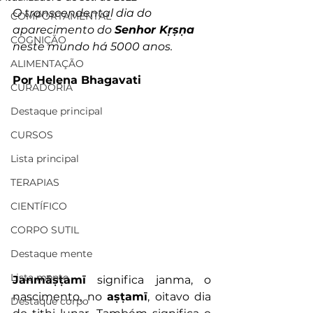
O transcendental dia do 
COMPORTAMENTAL
aparecimento do 
Senhor Kṛṣṇa 
COGNIÇÃO
neste mundo há 5000 anos.
ALIMENTAÇÃO
Por Helena Bhagavati
CURADORIA
Destaque principal
CURSOS
Lista principal
TERAPIAS
CIENTÍFICO
CORPO SUTIL
Destaque mente
Lista mente
Janmāṣṭamī
 significa janma, o 
nascimento, no 
aṣṭamī
, oitavo dia 
Destaque corpo