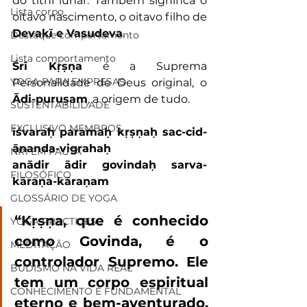
do tithi lunar. Também significa o 
Lista corpo
oitavo nascimento, o oitavo filho de 
Devakī e Vasudeva
.
Destaque comportamento
Lista comportamento
Śrī Kṛṣṇa
 é a Suprema 
YOGA PARA EMPRESAS
Personalidade de Deus original, o 
Ādi-puruṣam
, a origem de tudo.
SUSTENTABILIDADE
EXCLUSIVO MEMBROS
īśvaraḥ paramaḥ kṛṣṇaḥ sac-cid-
ānanda-vigrahaḥ
NR1 EM PAUTA
anādir ādir govindaḥ sarva-
FILOSÓFICO
kāraṇa-kāraṇam
GLOSSÁRIO DE YOGA
“Kṛṣṇa, que é conhecido 
YOGA PRACTICES
como Govinda, é o 
MEDITAÇÃO
controlador Supremo. Ele 
BUDISMO NA VIDA REAL
tem um corpo espiritual 
CONHECIMENTO É FUNDAMENTAL
eterno e bem-aventurado. 