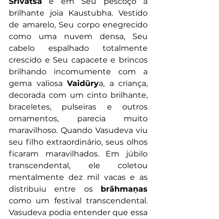
Śrīvatsa
 e em Seu pescoço a 
brilhante joia Kaustubha. Vestido 
de amarelo, Seu corpo enegrecido 
como uma nuvem densa, Seu 
cabelo espalhado totalmente 
crescido e Seu capacete e brincos 
brilhando incomumente com a 
gema valiosa 
Vaidūry
a, a criança, 
decorada com um cinto brilhante, 
braceletes, pulseiras e outros 
ornamentos, parecia muito 
maravilhoso. Quando Vasudeva viu 
seu filho extraordinário, seus olhos 
ficaram maravilhados. Em júbilo 
transcendental, ele coletou 
mentalmente dez mil vacas e as 
distribuiu entre os 
brāhmaṇas
como um festival transcendental. 
Vasudeva podia entender que essa 