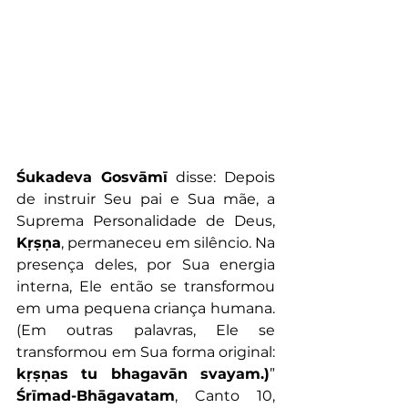
Śukadeva Gosvāmī 
disse: Depois 
de instruir Seu pai e Sua mãe, a 
Suprema Personalidade de Deus, 
Kṛṣṇa
, permaneceu em silêncio. Na 
presença deles, por Sua energia 
interna, Ele então se transformou 
em uma pequena criança humana. 
(Em outras palavras, Ele se 
transformou em Sua forma original: 
kṛṣṇas tu bhagavān svayam.)
” 
Śrīmad-Bhāgavatam
, Canto 10, 