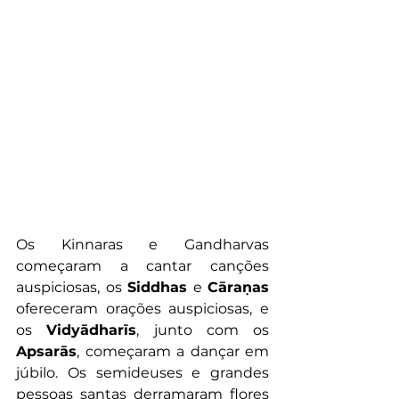
Os Kinnaras e Gandharvas 
começaram a cantar canções 
auspiciosas, os 
Siddhas
 e 
Cāraṇas 
ofereceram orações auspiciosas, e 
os 
Vidyādharīs
, junto com os 
Apsarās
, começaram a dançar em 
júbilo. Os semideuses e grandes 
pessoas santas derramaram flores 