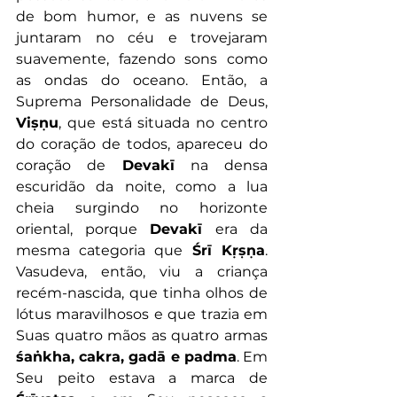
de bom humor, e as nuvens se 
juntaram no céu e trovejaram 
suavemente, fazendo sons como 
as ondas do oceano. Então, a 
Suprema Personalidade de Deus, 
Viṣṇu
, que está situada no centro 
do coração de todos, apareceu do 
coração de 
Devakī
 na densa 
escuridão da noite, como a lua 
cheia surgindo no horizonte 
oriental, porque 
Devakī 
era da 
mesma categoria que
 Śrī Kṛṣṇa
. 
Vasudeva, então, viu a criança 
recém-nascida, que tinha olhos de 
lótus maravilhosos e que trazia em 
Suas quatro mãos as quatro armas
śaṅkha, cakra, gadā e padma
. Em 
Seu peito estava a marca de 