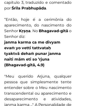
capítulo 3, traduzido e comentado 
por 
Śrīla Prabhupāda
.
“Então, hoje é a cerimônia do 
aparecimento, do nascimento do 
Senhor 
Kṛṣṇa
. No 
Bhagavad-gītā
 o 
Senhor diz:
janma karma ca me divyam
evaṁ yo vetti tattvataḥ
tyaktvā dehaṁ punar janma
naiti mām eti so ’rjuna
(Bhagavad-gītā, 4.9)
"Meu querido Arjuna, qualquer 
pessoa que simplesmente tente 
entender sobre o Meu nascimento 
transcendental ou aparecimento e 
desaparecimento e atividades, 
janma karma ..." A Personalidade de 