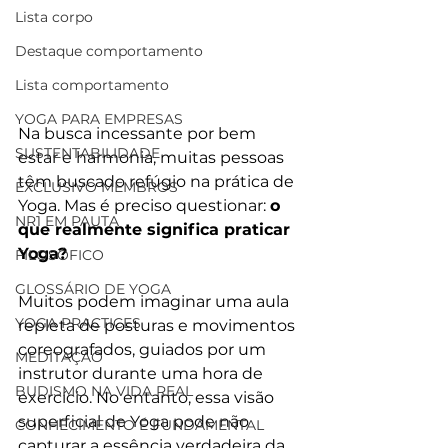
Lista corpo
Destaque comportamento
Lista comportamento
YOGA PARA EMPRESAS
Na busca incessante por bem 
SUSTENTABILIDADE
estar e harmonia, muitas pessoas 
têm buscado refúgio na prática de 
EXCLUSIVO MEMBROS
Yoga. Mas é preciso questionar: 
o 
NR1 EM PAUTA
que realmente significa praticar 
Yoga?
FILOSÓFICO
GLOSSÁRIO DE YOGA
Muitos podem imaginar uma aula 
YOGA PRACTICES
repleta de posturas e movimentos 
coreografados, guiados por um 
MEDITAÇÃO
instrutor durante uma hora de 
BUDISMO NA VIDA REAL
exercício. No entanto, essa visão 
superficial de Yoga pode não 
CONHECIMENTO É FUNDAMENTAL
capturar a essência verdadeira da 