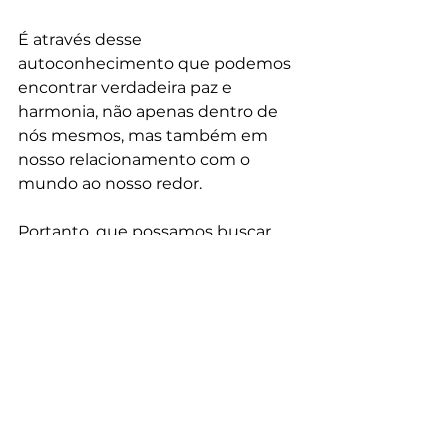
É através desse 
autoconhecimento que podemos 
encontrar verdadeira paz e 
harmonia, não apenas dentro de 
nós mesmos, mas também em 
nosso relacionamento com o 
mundo ao nosso redor.
Portanto, que possamos buscar 
não apenas as posturas externas, 
mas também os ensinamentos 
internos do Yoga, para que 
possamos verdadeiramente 
florescer em todas as áreas de 
nossas vidas. Que possamos 
praticar com discernimento, 
disciplina e desapego, guiados 
pelo conhecimento correto que 