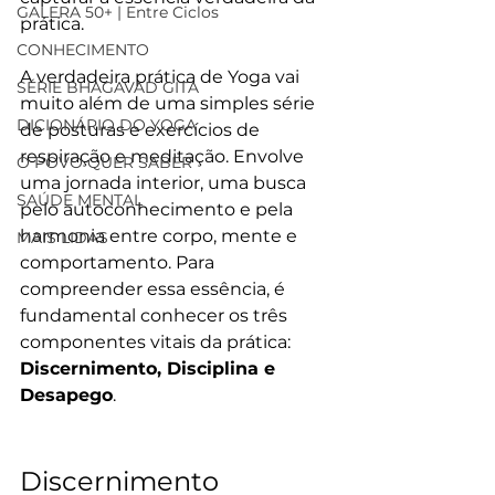
GALERA 50+ | Entre Ciclos
prática.
CONHECIMENTO
A verdadeira prática de Yoga vai 
SÉRIE BHAGAVAD GITA
muito além de uma simples série 
DICIONÁRIO DO YOGA
de posturas e exercícios de 
respiração e meditação. Envolve 
O POVO QUER SABER
uma jornada interior, uma busca 
SAÚDE MENTAL
pelo autoconhecimento e pela 
harmonia entre corpo, mente e 
MAIS LIDAS
comportamento. Para 
compreender essa essência, é 
fundamental conhecer os três 
componentes vitais da prática: 
Discernimento, Disciplina e 
Desapego
.
Discernimento