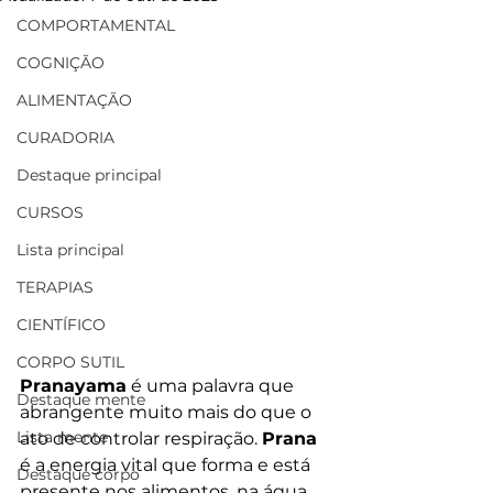
COMPORTAMENTAL
COGNIÇÃO
ALIMENTAÇÃO
CURADORIA
Destaque principal
CURSOS
Lista principal
TERAPIAS
CIENTÍFICO
CORPO SUTIL
Pranayama
 é uma palavra que 
Destaque mente
abrangente muito mais do que o 
Lista mente
ato de controlar respiração. 
Prana 
é a energia vital que forma e está 
Destaque corpo
presente nos alimentos, na água, 