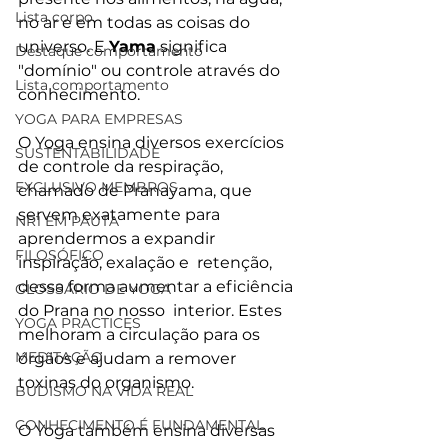
Lista corpo
no ar e em todas as coisas do 
universo. E 
Yama
 significa 
Destaque comportamento
"domínio" ou controle através do 
Lista comportamento
conhecimento.
YOGA PARA EMPRESAS
O Yoga ensina diversos exercícios 
SUSTENTABILIDADE
de controle da respiração, 
EXCLUSIVO MEMBROS
chamado de Pranayama, que  
servem exatamente para 
NR1 EM PAUTA
aprendermos a expandir 
FILOSÓFICO
inspiração, exalação e  retenção, 
dessa forma aumentar a eficiência 
GLOSSÁRIO DE YOGA
do Prana no nosso  interior. Estes 
YOGA PRACTICES
melhoram a circulação para os 
MEDITAÇÃO
órgãos e ajudam a remover  
toxinas do organismo.
BUDISMO NA VIDA REAL
CONHECIMENTO É FUNDAMENTAL
O Yoga também ensina diversas 