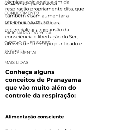
técnicas adicionais, além da 
GALERA 50+ | Entre Ciclos
respiração propriamente dita, que 
CONHECIMENTO
também visam aumentar a 
eficiência do Prana para 
SÉRIE BHAGAVAD GITA
potencializar a expansão da 
DICIONÁRIO DO YOGA
consciência e libertação do Ser, 
O POVO QUER SABER
através de um corpo purificado e 
potente.
SAÚDE MENTAL
MAIS LIDAS
Conheça alguns 
conceitos de Pranayama 
que vão muito além do 
controle da respiração:
Alimentação consciente 