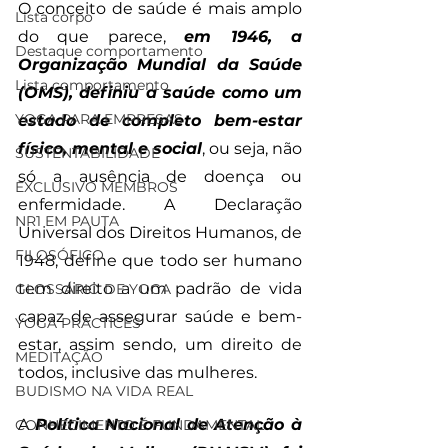
O conceito de saúde é mais amplo 
Lista corpo
do que parece, 
em 1946, a 
Destaque comportamento
Organização Mundial da Saúde 
Lista comportamento
(OMS), definiu a saúde como um 
YOGA PARA EMPRESAS
estado de completo bem-estar 
físico, mental e social
, ou seja, não 
SUSTENTABILIDADE
só a ausência de doença ou 
EXCLUSIVO MEMBROS
enfermidade. A Declaração 
NR1 EM PAUTA
Universal dos Direitos Humanos, de 
FILOSÓFICO
1948, define que todo ser humano 
tem direito a um padrão de vida 
GLOSSÁRIO DE YOGA
capaz de assegurar saúde e bem-
YOGA PRACTICES
estar, assim sendo, um direito de 
MEDITAÇÃO
todos, inclusive das mulheres. 
BUDISMO NA VIDA REAL
A 
Política Nacional de Atenção à 
CONHECIMENTO É FUNDAMENTAL