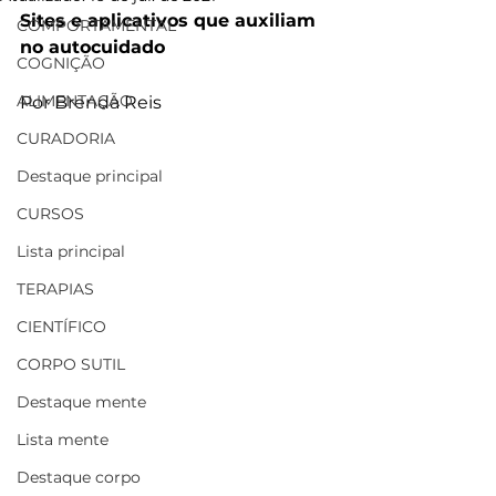
Sites e aplicativos que auxiliam 
COMPORTAMENTAL
no autocuidado
COGNIÇÃO
ALIMENTAÇÃO
Por Brenda Reis
CURADORIA
Destaque principal
CURSOS
Lista principal
TERAPIAS
CIENTÍFICO
CORPO SUTIL
Destaque mente
Lista mente
Destaque corpo