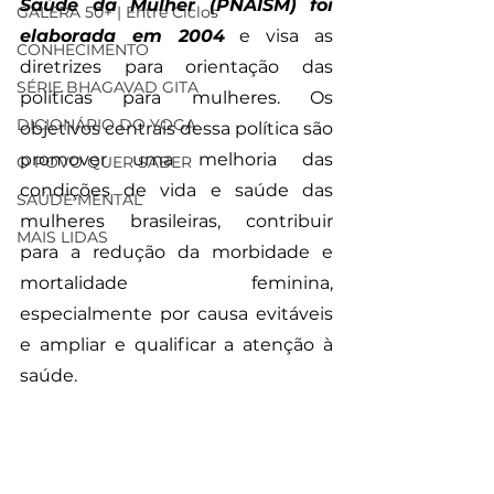
Saúde da Mulher (PNAISM) foi 
GALERA 50+ | Entre Ciclos
elaborada em 2004
 e visa as 
CONHECIMENTO
diretrizes para orientação das 
SÉRIE BHAGAVAD GITA
políticas para mulheres. Os 
DICIONÁRIO DO YOGA
objetivos centrais dessa política são 
promover uma melhoria das 
O POVO QUER SABER
condições de vida e saúde das 
SAÚDE MENTAL
mulheres brasileiras, contribuir 
MAIS LIDAS
para a redução da morbidade e 
mortalidade feminina, 
especialmente por causa evitáveis 
e ampliar e qualificar a atenção à 
saúde. 