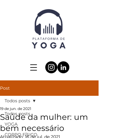
Post
Todos posts
19 de jun. de 2021
Todos posts
Saúde da mulher: um
YOGA
bem necessário
CORPO FÍSICO
Atualizado:
16 de jul. de 2021