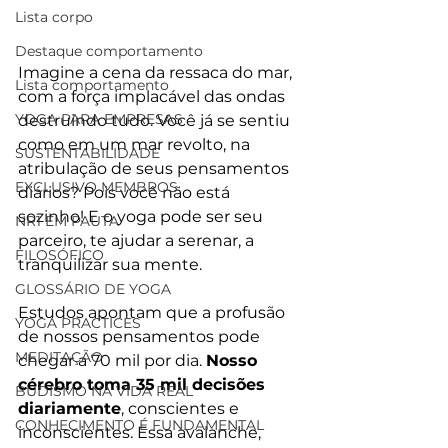
Lista corpo
Destaque comportamento
Imagine a cena da ressaca do mar, 
Lista comportamento
com a força implacável das ondas 
YOGA PARA EMPRESAS
destruindo tudo. Você já se sentiu 
como em um mar revolto, na 
SUSTENTABILIDADE
atribulação de seus pensamentos 
EXCLUSIVO MEMBROS
diários? Pois você não está 
sozinho! E o yoga pode ser seu 
NR1 EM PAUTA
parceiro, te ajudar a serenar, a 
FILOSÓFICO
tranquilizar sua mente.
GLOSSÁRIO DE YOGA
Estudos apontam que a profusão 
YOGA PRACTICES
de nossos pensamentos pode 
MEDITAÇÃO
chegar a 70 mil por dia. 
Nosso 
cérebro toma 35 mil decisões 
BUDISMO NA VIDA REAL
diariamente
, conscientes e 
CONHECIMENTO É FUNDAMENTAL
inconscientes. Essa avalanche, 