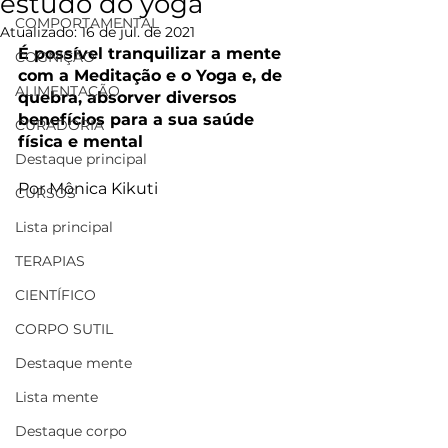
estudo do yoga
COMPORTAMENTAL
Atualizado:
16 de jul. de 2021
É possível tranquilizar a mente 
COGNIÇÃO
com a Meditação e o Yoga e, de 
ALIMENTAÇÃO
quebra, absorver diversos 
benefícios para a sua saúde 
CURADORIA
física e mental
Destaque principal
Por Mônica Kikuti
CURSOS
Lista principal
TERAPIAS
CIENTÍFICO
CORPO SUTIL
Destaque mente
Lista mente
Destaque corpo