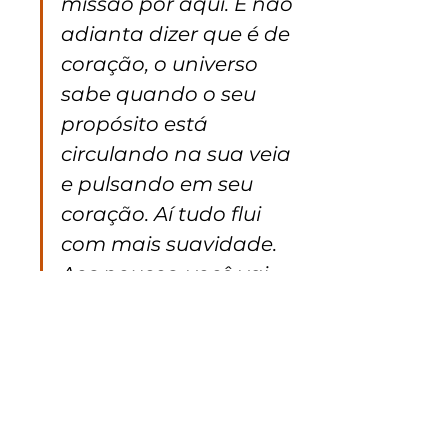
missão por aqui. E não 
adianta dizer que é de 
coração, o universo 
sabe quando o seu 
propósito está 
circulando na sua veia 
e pulsando em seu 
coração. Aí tudo flui 
com mais suavidade. 
Aos poucos, você vai 
percebendo tudo que 
precisa para ser uma 
pessoa mais feliz, 
deixando para trás o 
que não se encaixa 