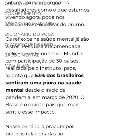
sobretudo em momentos 
GALERA 50+ | Entre Ciclos
desafiadores como o que estamos 
CONHECIMENTO
vivendo agora, pode nos 
SÉRIE BHAGAVAD GITA
atormentar e nos tirar do prumo.
DICIONÁRIO DO YOGA
Os reflexos na saúde mental já são 
O POVO QUER SABER
vistos. Pesquisa encomendada 
pelo Fórum Econômico Mundial 
SAÚDE MENTAL
com participação de 30 países, 
MAIS LIDAS
realizada pelo Instituto Ipsos, 
aponta que 
53% dos brasileiros  
sentiram uma piora na saúde 
mental
 desde o início da 
pandemia, em março de 2020. O 
Brasil é o quinto país que mais 
sentiu esse impacto.
Nesse cenário, a procura por 
práticas relacionadas ao 