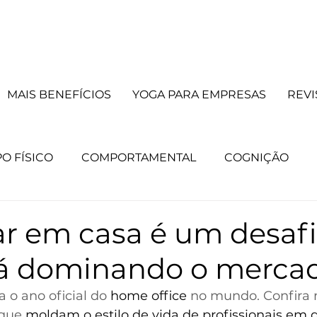
MAIS BENEFÍCIOS
YOGA PARA EMPRESAS
REVI
O FÍSICO
COMPORTAMENTAL
COGNIÇÃO
principal
CURSOS
Lista principal
TERAPIAS
ar em casa é um desafi
á dominando o merca
e mente
Lista mente
Destaque corpo
Lista
 o ano oficial do 
home office
 no mundo. Confira 
que
 moldam o estilo de vida de profissionais em d