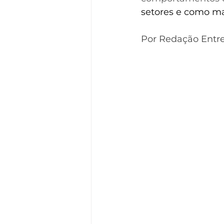
Destaque comportamento
setores e como m
Por Redação Entre
EXCLUSIVO MEMBROS
MEDITAÇÃO
BUDISMO 
GALERA 50+ | Entre Ciclos