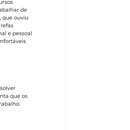
ursos 
abalhar de 
 que ouviu 
refas 
al e pessoal 
fortáveis 
solver 
nta que os 
rabalho.