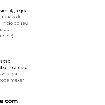
ional, já que 
 rituais de 
início do seu 
r ao 
 dele).
ação,  
abalho à mão, 
se lugar 
 pode mexer 
ne com 