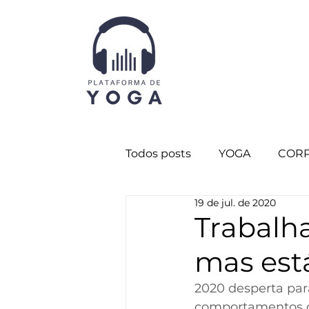
Todos posts
YOGA
CORP
19 de jul. de 2020
CURADORIA
Destaque 
Trabalh
mas est
CORPO SUTIL
Destaqu
2020 desperta para
comportamentos 