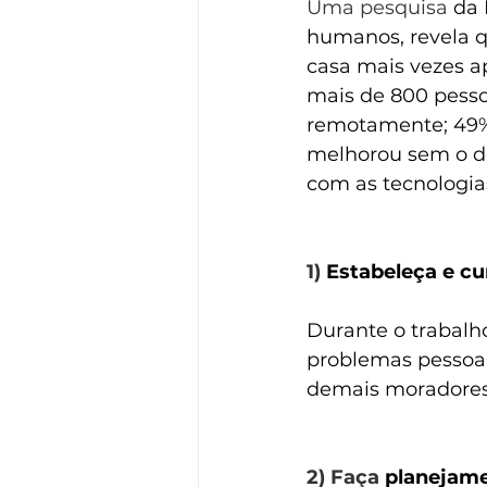
Uma pesquisa
 da
humanos, revela q
casa mais vezes a
mais de 800 pesso
remotamente; 49% 
melhorou sem o de
com as tecnologia
1) 
Estabeleça e c
Durante o trabalho
problemas pessoai
demais moradores 
2) Faça 
planejam