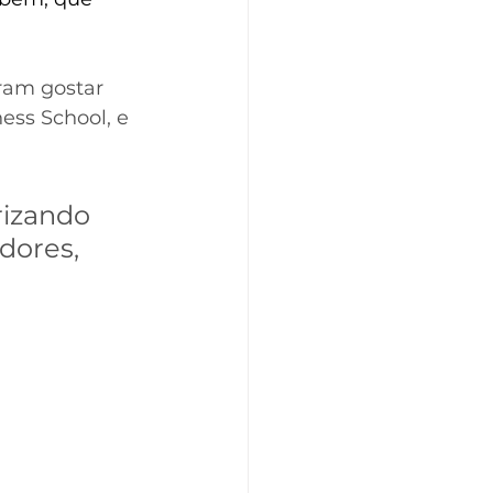
ram gostar 
ess School, e 
rizando 
dores, 