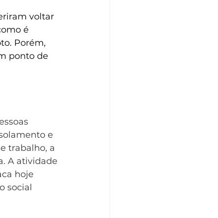
riram voltar 
como é 
to. Porém, 
m ponto de 
essoas 
isolamento e 
 trabalho, a 
. A atividade 
ca hoje 
 social 