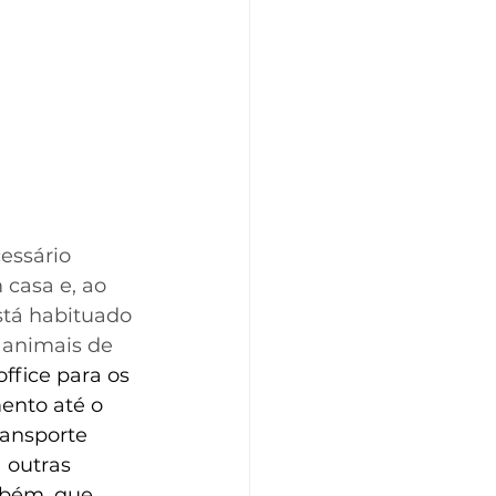
essário 
 casa e, ao 
tá habituado 
 animais de 
ffice para os 
ento até o 
ransporte 
 outras 
mbém, que 