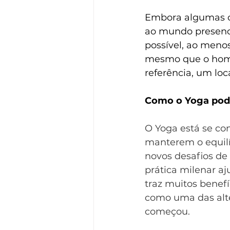
Embora algumas or
ao mundo presenci
possível, ao menos
mesmo que o home 
referência, um loc
Como o Yoga pode 
O Yoga está se co
manterem o equilíb
novos desafios de 
prática milenar aj
traz muitos benef
como uma das alte
começou. 