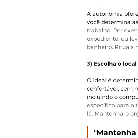
A autonomia oferec
você determina as 
trabalho. Por exe
expediente, ou le
banheiro. Rituais 
3) E
scolha o loca
O ideal é determin
confortável, sem m
incluindo o compu
específico para o 
lá. Mantenha-o or
"
Mantenha 