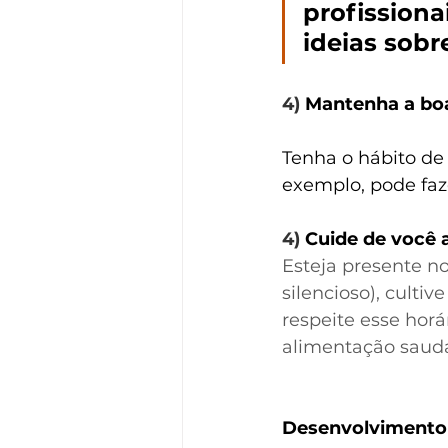
profissionai
ideias sobr
4) 
Mantenha a boa
Tenha o hábito de 
exemplo, pode fa
4) 
Cuide de você 
Esteja presente n
silencioso), culti
respeite esse horá
alimentação saudá
Desenvolvimento