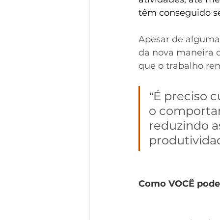
têm conseguido se
Apesar de algumas
da nova maneira d
que o trabalho rem
"
É preciso c
o comportam
reduzindo 
produtivida
Como VOCÊ pode 