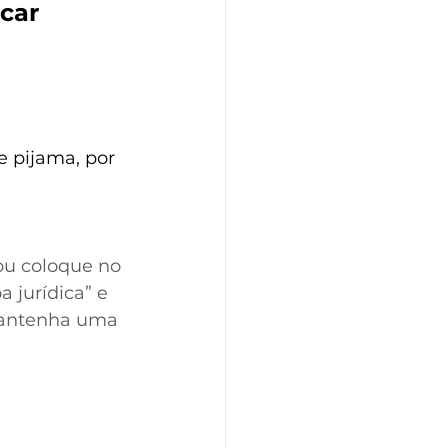
car 
e pijama, por 
ou coloque no 
 jurídica” e 
 Mantenha uma 