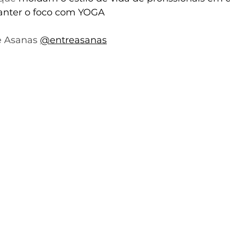
Lista comportamento
YOGA PARA EMPRESAS
anter o foco com YOGA
 Asanas 
@entreasanas
NR1 EM PAUTA
FILOSÓFICO
GLOSSÁRIO DE Y
NA VIDA REAL
CONHECIMENTO É FUNDAMENTAL
CONHECIMENTO