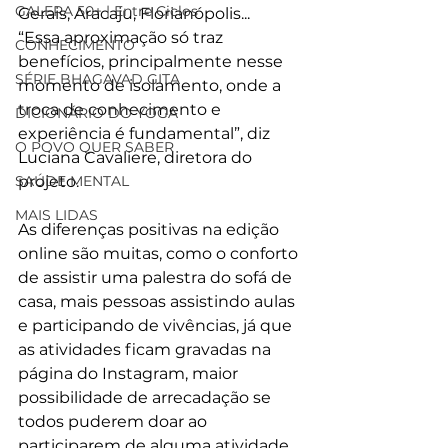
GALERA 50+ | Entre Ciclos
Gerais, Aracaju, Florianópolis...
“Essa aproximação só traz 
CONHECIMENTO
benefícios, principalmente nesse 
SÉRIE BHAGAVAD GITA
momento de isolamento, onde a 
troca de conhecimento e 
DICIONÁRIO DO YOGA
experiência é fundamental”, diz 
O POVO QUER SABER
Luciana Cavaliere, diretora do 
SAÚDE MENTAL
projeto.
MAIS LIDAS
As diferenças positivas na edição 
online são muitas, como o conforto 
de assistir uma palestra do sofá de 
casa, mais pessoas assistindo aulas 
e participando de vivências, já que 
as atividades ficam gravadas na 
página do Instagram, maior 
possibilidade de arrecadação se 
todos puderem doar ao 
participarem de alguma atividade. 