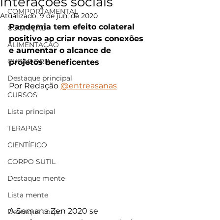
interações sociais
COMPORTAMENTAL
Atualizado:
9 de jun. de 2020
Pandemia tem efeito colateral 
COGNIÇÃO
positivo ao criar novas conexões 
ALIMENTAÇÃO
e aumentar o alcance de 
CURADORIA
projetos beneficentes
Destaque principal
Por Redação 
@entreasanas
CURSOS
Lista principal
TERAPIAS
CIENTÍFICO
CORPO SUTIL
Destaque mente
Lista mente
A Semana Zen 2020 se 
Destaque corpo