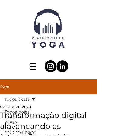
Post
Todos posts
8 de jun. de 2020
Todos posts
Transformação digital
YOGA
alavancando as
CORPO FÍSICO