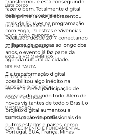
transformou e está conseguindo 
Lista corpo
fazer o bem. Totalmente digital 
Destaque comportamento
pela primeira vez, já apresentou 
mais de 50 
lives 
na programação 
Lista comportamento
com Yoga, Palestras e Vivências. 
YOGA PARA EMPRESAS
Realizado desde 2017, conectando 
milhares de pessoas ao longo dos 
SUSTENTABILIDADE
anos, o evento já faz parte da 
EXCLUSIVO MEMBROS
agenda cultural da cidade.
NR1 EM PAUTA
E a transformação digital 
FILOSÓFICO
possibilitou algo inédito na 
GLOSSÁRIO DE YOGA
Semana Zen: a participação de 
pessoas do mundo todo. Além de 
YOGA PRACTICES
novos visitantes de todo o Brasil, o 
MEDITAÇÃO
projeto digital aumentou a 
participação de profissionais de 
BUDISMO NA VIDA REAL
outros estados e países, como 
CONHECIMENTO É FUNDAMENTAL
Portugal, EUA, França, Minas 