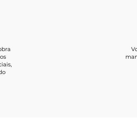
obra
Vo
 os
man
iais,
do