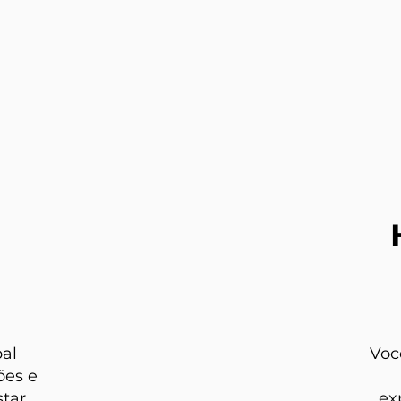
pal
Voc
ões e
star
ex