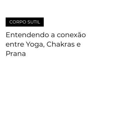
CORPO SUTIL
Entendendo a conexão
entre Yoga, Chakras e
Prana
Se você pratica Yoga, é provável que já tenha
se deparado com o termo "Chakras" e sua
associação com os enigmáticos "discos de
poder". A...