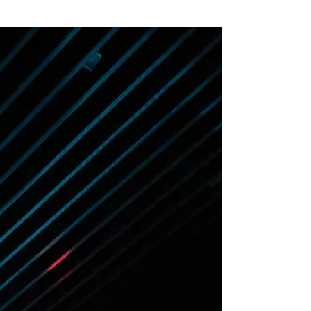
reduzir o ruído interno deixou de ser um luxo
espiritual e passou a ser uma necessidade
coletiva. Por Redação Vivemos um paradoxo
contemporâneo. Enquanto o interesse por
bem-estar, autocuidado e espiritualidade
cresce de forma consistente, os índices de
ansiedade, estresse e sensação de
esgotamento também aumentam. Dados da
Organização Mundial da Saúde (OMS) indica