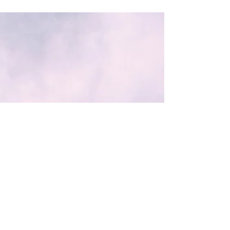
como pensamentos, hábitos e emoções se
formam — e de que forma podem ser
ajustados na vida contemporânea. Por
Redação Por décadas, o Yoga foi apresentado
ao grande público quase exclusivamente
como um conjunto de posturas físicas e
técnicas respiratórias. No entanto, o
diagrama “O Sistema do Yoga” , desenvolvido
pela Escola Riserva Zen Yoga Life, revela algo
mais profundo: o Yoga como um sistema
completo de funcionamento da consciência