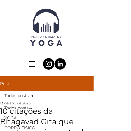
Post
Todos posts
13 de abr. de 2023
Todos posts
10 citações da
YOGA
Bhagavad Gita que
CORPO FÍSICO