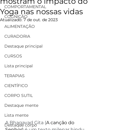
mostram o impacto do
COMPORTAMENTAL
Yoga nas nossas vidas
COGNIÇÃO
Atualizado:
7 de out. de 2023
ALIMENTAÇÃO
CURADORIA
Destaque principal
CURSOS
Lista principal
TERAPIAS
CIENTÍFICO
CORPO SUTIL
Destaque mente
Lista mente
A Bhagavad Gita (
A canção do 
Destaque corpo
Senhor) 
é um texto milenar hindu 