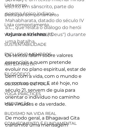
Lista corpo
escrito em sânscrito, parte do 
poema épico indiano 
Destaque comportamento
Mahabharata, datado do século IV 
Lista comportamento
a.C., que relata o diálogo do herói 
Arjuna e Krishna
 ("Deus") durante 
YOGA PARA EMPRESAS
uma batalha.
SUSTENTABILIDADE
EXCLUSIVO MEMBROS
Os textos falam sobre valores 
essenciais a quem pretende 
NR1 EM PAUTA
evoluir no plano espiritual, estar de 
FILOSÓFICO
bem com a vida, com o mundo e 
os com os outros. E até hoje, no 
GLOSSÁRIO DE YOGA
século 21, servem de guia para 
YOGA PRACTICES
orientar o indivíduo no caminho 
MEDITAÇÃO
das virtudes e da verdade.
BUDISMO NA VIDA REAL
De modo geral, a Bhagavad Gita 
CONHECIMENTO É FUNDAMENTAL
transmite uma mensagem 