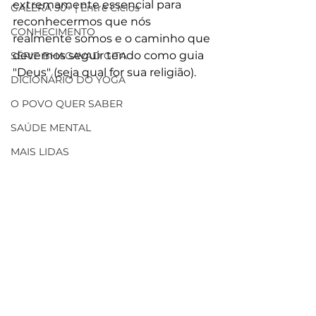
extremamente essencial para 
GALERA 50+ | Entre Ciclos
reconhecermos que nós 
CONHECIMENTO
realmente somos e o caminho que 
devemos seguir tendo como guia 
SÉRIE BHAGAVAD GITA
"Deus" (seja qual for sua religião).
DICIONÁRIO DO YOGA
O POVO QUER SABER
SAÚDE MENTAL
MAIS LIDAS