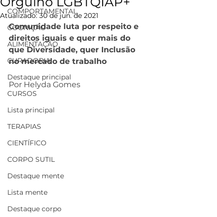
Orgulho LGBTQIAP+
COMPORTAMENTAL
Atualizado:
30 de jun. de 2021
Comunidade luta por respeito e 
COGNIÇÃO
direitos iguais e quer mais do 
ALIMENTAÇÃO
que Diversidade, quer Inclusão 
CURADORIA
no mercado de trabalho 
Destaque principal
Por Helyda Gomes
CURSOS
Lista principal
TERAPIAS
CIENTÍFICO
CORPO SUTIL
Destaque mente
Lista mente
Destaque corpo