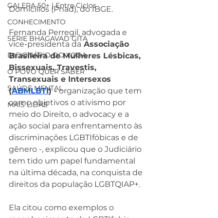
GALERA 50+ | Entre Ciclos
Domicílios (Pnad), do IBGE. 
CONHECIMENTO
Fernanda Perregil, advogada e 
SÉRIE BHAGAVAD GITA
vice-presidenta da
 Associação 
DICIONÁRIO DO YOGA
Brasileira de Mulheres Lésbicas, 
Bissexuais, Travestis, 
O POVO QUER SABER
Transexuais e Intersexos 
SAÚDE MENTAL
(
ABMLBTI
) -
 organização que tem 
como objetivos o ativismo por 
MAIS LIDAS
meio do Direito, o advocacy e a 
ação social para enfrentamento às 
discriminações LGBTIfóbicas e de 
gênero -, explicou que o Judiciário 
tem tido um papel fundamental 
na última década, na conquista de 
direitos da população LGBTQIAP+. 
Ela citou como exemplos o 