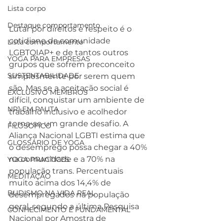
Lista corpo
Destaque comportamento
Lutar por direitos e respeito é o 
cotidiano da comunidade 
Lista comportamento
LGBTQIAP+ e de tantos outros 
YOGA PARA EMPRESAS
grupos que sofrem preconceito 
SUSTENTABILIDADE
simplesmente por serem quem 
são. Mas se a aceitação social é 
EXCLUSIVO MEMBROS
difícil, conquistar um ambiente de 
NR1 EM PAUTA
trabalho inclusivo e acolhedor 
torna-se um grande desafio. A 
FILOSÓFICO
Aliança Nacional LGBTI estima que 
GLOSSÁRIO DE YOGA
o desemprego possa chegar a 40% 
na comunidade e a 70% na 
YOGA PRACTICES
população trans. Percentuais 
MEDITAÇÃO
muito acima dos 14,4% de 
BUDISMO NA VIDA REAL
desempregados na população 
geral, segundo a última Pesquisa 
CONHECIMENTO É FUNDAMENTAL
Nacional por Amostra de 