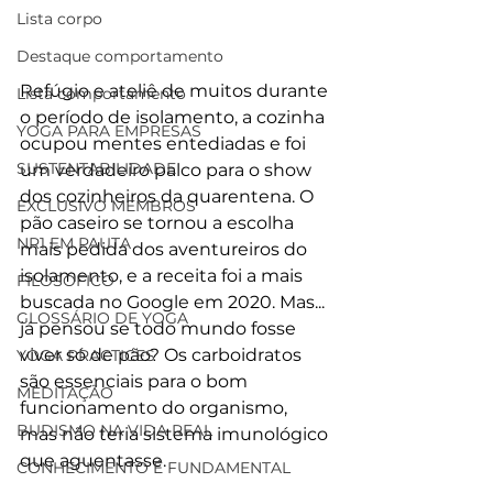
Lista corpo
Destaque comportamento
Refúgio e ateliê de muitos durante 
Lista comportamento
o período de isolamento, a cozinha 
YOGA PARA EMPRESAS
ocupou mentes entediadas e foi 
SUSTENTABILIDADE
um verdadeiro palco para o show 
dos cozinheiros da quarentena. O 
EXCLUSIVO MEMBROS
pão caseiro se tornou a escolha 
NR1 EM PAUTA
mais pedida dos aventureiros do 
isolamento, e a receita foi a mais 
FILOSÓFICO
buscada no Google em 2020. Mas... 
GLOSSÁRIO DE YOGA
já pensou se todo mundo fosse 
viver só de pão? Os carboidratos 
YOGA PRACTICES
são essenciais para o bom 
MEDITAÇÃO
funcionamento do organismo, 
BUDISMO NA VIDA REAL
mas não teria sistema imunológico 
que aguentasse.
CONHECIMENTO É FUNDAMENTAL