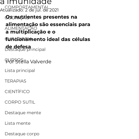
a imunidade
COMPORTAMENTAL
Atualizado:
2 de jul. de 2021
Os nutrientes presentes na 
COGNIÇÃO
alimentação são essenciais para 
ALIMENTAÇÃO
a multiplicação e o 
CURADORIA
funcionamento ideal das células 
de defesa 
Destaque principal
CURSOS
Por Stella Valverde
Lista principal
TERAPIAS
CIENTÍFICO
CORPO SUTIL
Destaque mente
Lista mente
Destaque corpo