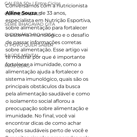
GALERA 50+ | Entre Ciclos
Conversamos com a nutricionista 
Alline Souza
, de 33 anos, 
CONHECIMENTO
especialista em Nutrição Esportiva, 
SÉRIE BHAGAVAD GITA
sobre alimentação para fortalecer 
DICIONÁRIO DO YOGA
o sistema imunológico e o desafio 
de passar informações corretas 
O POVO QUER SABER
sobre alimentação. Esse artigo vai 
SAÚDE MENTAL
te mostrar por que é importante 
fortalecer a imunidade, como a 
MAIS LIDAS
alimentação ajuda a fortalecer o 
sistema imunológico, quais são os 
principais obstáculos da busca 
pela alimentação saudável e como 
o isolamento social aflorou a 
preocupação sobre alimentação e 
imunidade. No final, você vai 
encontrar dicas de como achar 
opções saudáveis perto de você e 