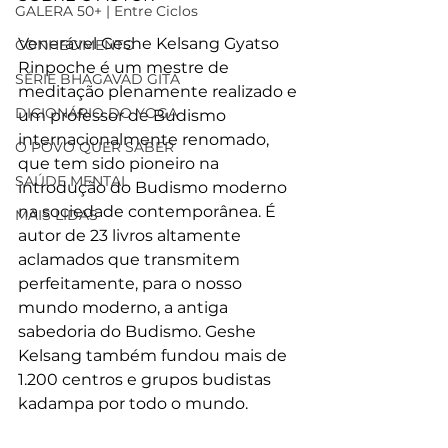
GALERA 50+ | Entre Ciclos
Venerável Geshe Kelsang Gyatso 
CONHECIMENTO
Rinpoche é um mestre de 
SÉRIE BHAGAVAD GITA
meditação plenamente realizado e 
DICIONÁRIO DO YOGA
um professor de Budismo 
internacionalmente renomado, 
O POVO QUER SABER
que tem sido pioneiro na 
SAÚDE MENTAL
introdução do Budismo moderno 
na sociedade contemporânea. É 
MAIS LIDAS
autor de 23 livros altamente 
aclamados que transmitem 
perfeitamente, para o nosso 
mundo moderno, a antiga 
sabedoria do Budismo. Geshe 
Kelsang também fundou mais de 
1.200 centros e grupos budistas 
kadampa por todo o mundo.