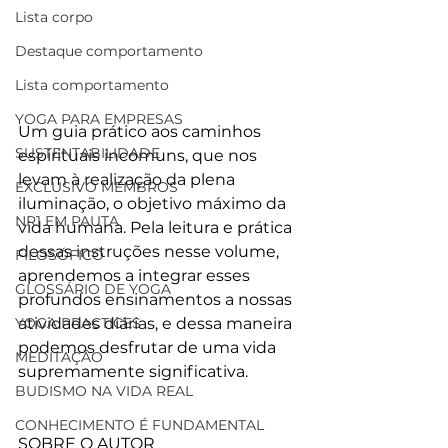
Lista corpo
Destaque comportamento
Lista comportamento
YOGA PARA EMPRESAS
Um guia prático aos caminhos 
SUSTENTABILIDADE
espirituais incomuns, que nos 
levam à realização da plena 
EXCLUSIVO MEMBROS
iluminação, o objetivo máximo da 
NR1 EM PAUTA
vida humana. Pela leitura e prática 
dessas instruções nesse volume, 
FILOSÓFICO
aprendemos a integrar esses 
GLOSSÁRIO DE YOGA
profundos ensinamentos a nossas 
YOGA PRACTICES
atividades diárias, e dessa maneira 
podemos desfrutar de uma vida 
MEDITAÇÃO
supremamente significativa.
BUDISMO NA VIDA REAL
CONHECIMENTO É FUNDAMENTAL
SOBRE O AUTOR