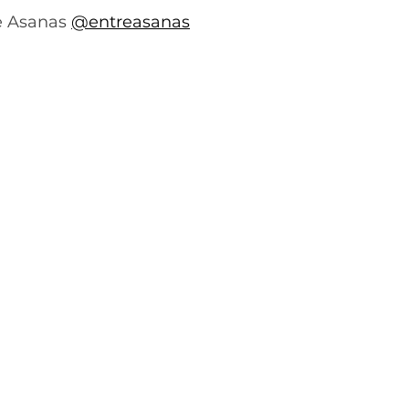
Lista comportamento
YOGA PARA EMPRESAS
 Asanas 
@entreasanas
NR1 EM PAUTA
FILOSÓFICO
GLOSSÁRIO DE Y
NA VIDA REAL
CONHECIMENTO É FUNDAMENTAL
CONHECIMENTO