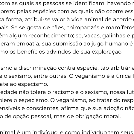
om as quais as pessoas se identificam, havendo r
sprezo pelas espécies com as quais não ocorre ess
sa forma, atribui-se valor à vida animal de acordo
oais. Se se gosta de cães, chimpanzés e mamífero
têm algum reconhecimento; se, vacas, galinhas e p
geram empatia, sua submissão ao jugo humano é 
omo os benefícios advindos de sua exploração.
 a discriminação contra espécie, tão arbitrária 
e o sexismo, entre outras. O veganismo é a única 
ate ao especismo.
edade não tolera o racismo e o sexismo, nossa lut
lere o especismo. O veganismo, ao tratar do respe
sensíveis e conscientes, afirma que sua adoção não
o de opção pessoal, mas de obrigação moral.
imal é um indivíduo, e como indivíduo tem seus d