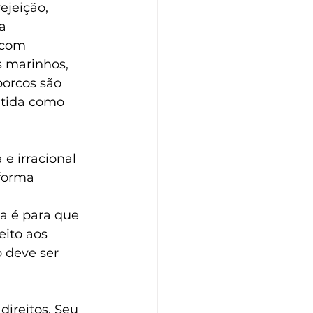
ejeição, 
a 
 com 
s marinhos, 
orcos são 
tida como 
e irracional 
forma 
a é para que 
ito aos 
 deve ser 
ireitos. Seu 