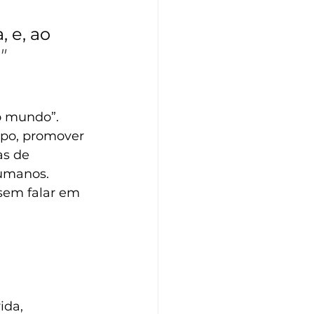
 e, ao 
"
 mundo”. 
mpo, promover 
as de 
umanos. 
sem falar em 
da, 