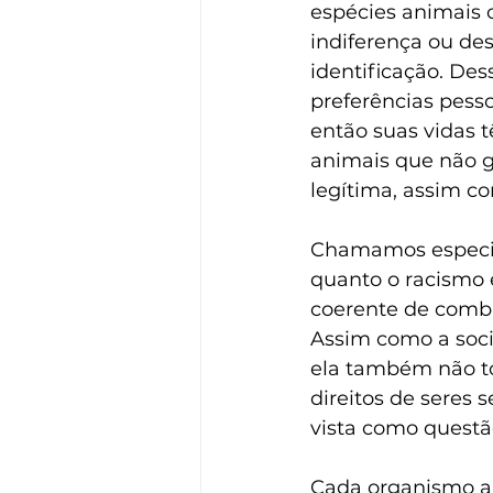
espécies animais c
indiferença ou de
identificação. Des
preferências pess
então suas vidas 
animais que não 
legítima, assim c
Chamamos especismo
quanto o racismo 
coerente de comb
Assim como a soci
ela também não to
direitos de seres 
vista como questã
Cada organismo an