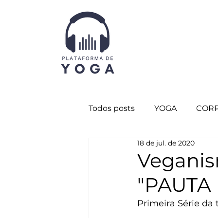
Todos posts
YOGA
CORP
18 de jul. de 2020
CURADORIA
Destaque 
Veganis
"PAUTA
CORPO SUTIL
Destaqu
Primeira Série da