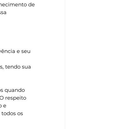
nhecimento de 
ssa 
ência e seu 
, tendo sua 
os quando 
O respeito 
 e 
 todos os 