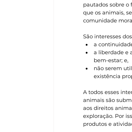
pautados sobre o 
que os animais, s
comunidade moral 
São interesses dos
a continuidade
a liberdade e
bem-estar; e,
não serem uti
existência pr
A todos esses inte
animais são subme
aos direitos anim
exploração. Por i
produtos e ativid