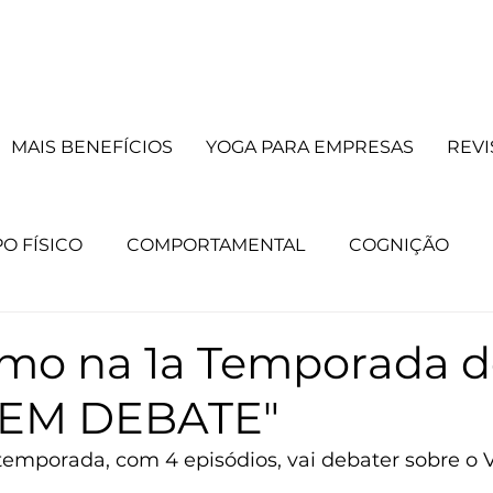
MAIS BENEFÍCIOS
YOGA PARA EMPRESAS
REVI
O FÍSICO
COMPORTAMENTAL
COGNIÇÃO
principal
CURSOS
Lista principal
TERAPIAS
mo na 1a Temporada 
 EM DEBATE"
e mente
Lista mente
Destaque corpo
Lista
 temporada, com 4 episódios, vai debater sobre