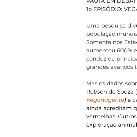
PAUTA EM DEBAT
1o EPISÓDIO: VE
Uma pesquisa divu
população mundia
Somente nos Esta
aumentou 600% em 
conduzida princip
grandes avanços t
Mas 
os dados sobr
Robson de Souza (
Veganagente
)
 e 
c
ainda acreditam q
vermelhas. Outros
exploração animal