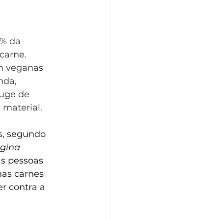
% da 
arne. 
m veganas 
nda, 
uge de 
 material.
s, segundo 
gina 
as pessoas 
as carnes 
r contra a 