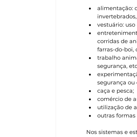
alimentação: 
invertebrados, 
vestuário: uso 
entretenimento
corridas de an
farras-do-boi,
trabalho animal
segurança, etc
experimentação
segurança ou 
caça e pesca;
comércio de an
utilização de a
outras formas
Nos sistemas e es