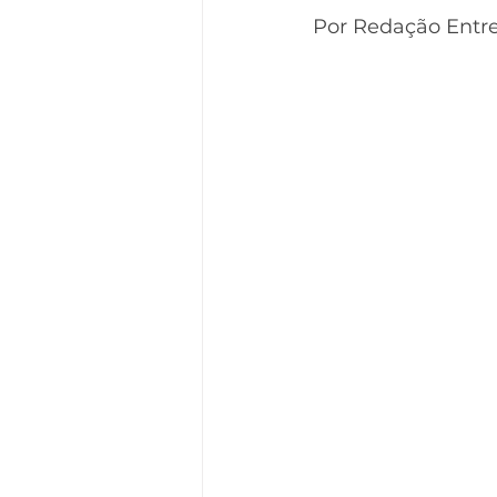
Destaque comportamento
Por Redação Entre
EXCLUSIVO MEMBROS
MEDITAÇÃO
BUDISMO 
GALERA 50+ | Entre Ciclos