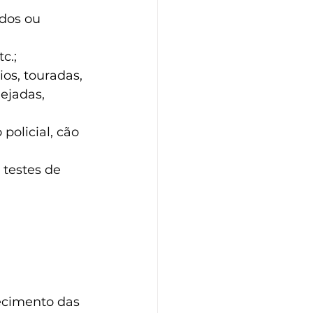
dos ou 
c.;
os, touradas, 
ejadas, 
policial, cão 
 testes de 
ecimento das 