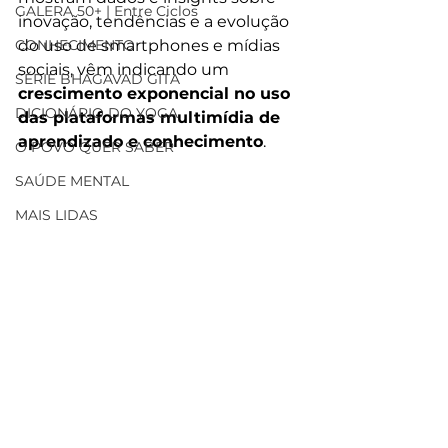
GALERA 50+ | Entre Ciclos
inovação, tendências e a evolução 
CONHECIMENTO
do uso de smartphones e mídias 
sociais, vêm indicando um 
SÉRIE BHAGAVAD GITA
crescimento exponencial no uso 
DICIONÁRIO DO YOGA
das plataformas multimídia de 
aprendizado e conhecimento
.
O POVO QUER SABER
SAÚDE MENTAL
MAIS LIDAS