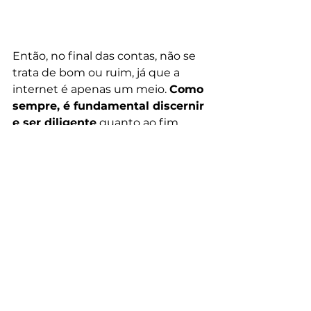
Então, no final das contas, não se 
trata de bom ou ruim, já que a 
internet é apenas um meio. 
Como 
sempre, é fundamental discernir 
e ser diligente
 quanto ao fim. 
Aproveitar o momento para avaliar 
criteriosamente cada oferta.
Em alguns casos será preciso 
alterar alguns conceitos, e 
considerar novas perspectivas para 
adaptar-se e aproveitar 
oportunidades que já é uma 
realidade. Assim, o importante, 
acima de tudo é estar sempre 
ciente das suas reais necessidades 