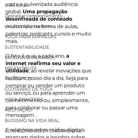
vasta e pulverizada audiência 
Lista corpo
global. 
Uma propagação 
Destaque comportamento
desenfreada de conteúdo 
Lista comportamento
multimídia na forma de aulas, 
palestras, podcasts, cursos e muito 
YOGA PARA EMPRESAS
mais.
SUSTENTABILIDADE
O fato é que, a cada ano, 
a 
EXCLUSIVO MEMBROS
internet reafirma seu valor e 
NR1 EM PAUTA
utilidade
, ao revelar inovações que 
facilitam nosso dia a dia. Seja para 
FILOSÓFICO
comprar ou vender um produto 
GLOSSÁRIO DE YOGA
ou serviço, ou para aprender um 
YOGA PRACTICES
conhecimento ou, simplesmente, 
para colaborar ou passar uma 
MEDITAÇÃO
mensagem .
BUDISMO NA VIDA REAL
E relatórios sobre mídias digitais 
CONHECIMENTO É FUNDAMENTAL
mostram dados e insights sobre 