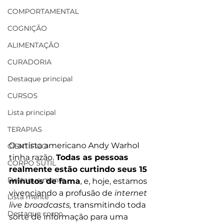
COMPORTAMENTAL
COGNIÇÃO
ALIMENTAÇÃO
CURADORIA
Destaque principal
CURSOS
Lista principal
TERAPIAS
O artista americano Andy Warhol 
CIENTÍFICO
tinha razão. 
Todas as pessoas 
CORPO SUTIL
realmente estão curtindo seus 15 
Destaque mente
minutos de fama
, e, hoje, estamos 
vivenciando a profusão de 
internet 
Lista mente
live broadcasts,
 transmitindo toda 
Destaque corpo
sorte de informação para uma 