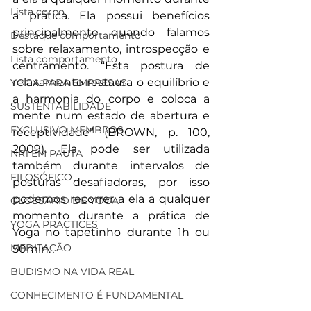
Lista corpo
a prática. Ela possui benefícios 
principalmente quando falamos 
Destaque comportamento
sobre relaxamento, introspecção e 
Lista comportamento
centramento. “Esta postura de 
relaxamento restaura o equilíbrio e 
YOGA PARA EMPRESAS
a harmonia do corpo e coloca a 
SUSTENTABILIDADE
mente num estado de abertura e 
EXCLUSIVO MEMBROS
receptividade” (BROWN, p. 100, 
2009). Ela pode ser utilizada 
NR1 EM PAUTA
também durante intervalos de 
FILOSÓFICO
posturas desafiadoras, por isso 
podemos recorrer a ela a qualquer 
GLOSSÁRIO DE YOGA
momento durante a prática de 
YOGA PRACTICES
Yoga no tapetinho durante 1h ou 
MEDITAÇÃO
50min.  
BUDISMO NA VIDA REAL
CONHECIMENTO É FUNDAMENTAL