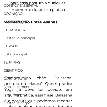
para essa postura a qualquer 
COMPORTAMENTAL
momento durante a prática
COGNIÇÃO
ALIMENTAÇÃO
Por Redação Entre Asanas
CURADORIA
Destaque principal
CURSOS
Lista principal
TERAPIAS
CIENTÍFICO
“Joelhos ao chão… Balasana, 
CORPO SUTIL
postura da criança”. Quem pratica 
Destaque mente
Yoga já deve ter ouvido, em 
Lista mente
alguma prática, essa frase. Balasana 
é a postura que podemos recorrer 
Destaque corpo
a ela a qualquer momento durante 