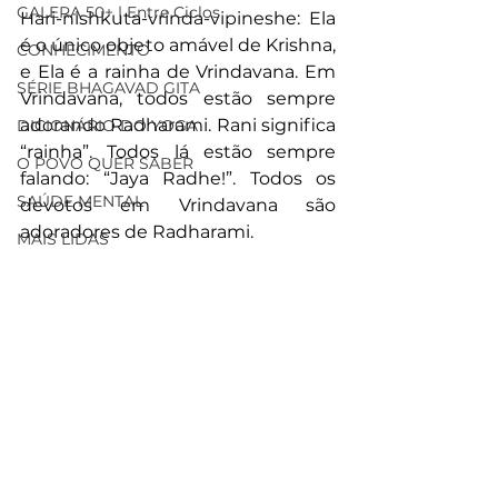
GALERA 50+ | Entre Ciclos
Hari-nishkuta-vrinda-vipineshe: Ela 
é o único objeto amável de Krishna, 
CONHECIMENTO
e Ela é a rainha de Vrindavana. Em 
SÉRIE BHAGAVAD GITA
Vrindavana, todos estão sempre 
adorando Radharami. Rani significa 
DICIONÁRIO DO YOGA
“rainha”. Todos lá estão sempre 
O POVO QUER SABER
falando: “Jaya Radhe!”. Todos os 
SAÚDE MENTAL
devotos em Vrindavana são 
adoradores de Radharami. 
MAIS LIDAS