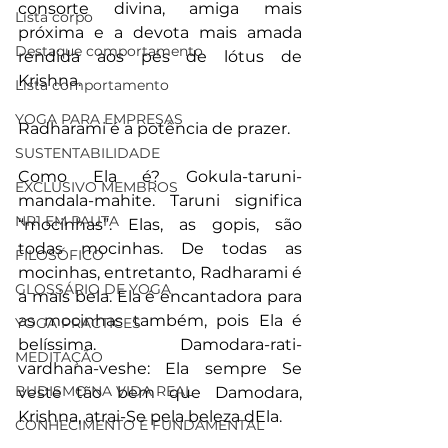
consorte divina, amiga mais 
Lista corpo
próxima e a devota mais amada 
Destaque comportamento
rendida aos pés de lótus de 
Krishna. 
Lista comportamento
YOGA PARA EMPRESAS
Radharami é a potência de prazer.
SUSTENTABILIDADE
Como Ela é? Gokula-taruni-
EXCLUSIVO MEMBROS
mandala-mahite. Taruni significa 
NR1 EM PAUTA
“mocinhas”. Elas, as gopis, são 
todas mocinhas. De todas as 
FILOSÓFICO
mocinhas, entretanto, Radharami é 
GLOSSÁRIO DE YOGA
a mais bela. Ela é encantadora para 
as mocinhas também, pois Ela é 
YOGA PRACTICES
belíssima. Damodara-rati-
MEDITAÇÃO
vardhana-veshe: Ela sempre Se 
BUDISMO NA VIDA REAL
veste tão bem que Damodara, 
Krishna, atrai-Se pela beleza dEla. 
CONHECIMENTO É FUNDAMENTAL