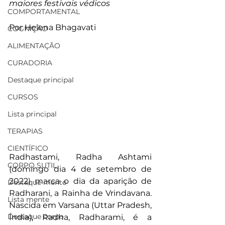
maiores festivais védicos
COMPORTAMENTAL
Por Helena Bhagavati
COGNIÇÃO
ALIMENTAÇÃO
CURADORIA
Destaque principal
CURSOS
Lista principal
TERAPIAS
CIENTÍFICO
Radhastami, Radha Ashtami 
CORPO SUTIL
(domingo dia 4 de setembro de 
2022) marca o dia da aparição de 
Destaque mente
Radharani, a Rainha de Vrindavana.  
Lista mente
Nascida em Varsana (Uttar Pradesh, 
Destaque corpo
Índia), Radha, Radharami, é a 