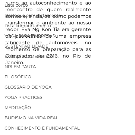
rumo ao autoconhecimento e ao 
Lista corpo
reencontro de quem realmente 
Destaque comportamento
somos e, ainda, de como podemos 
transformar o ambiente ao nosso 
Lista comportamento
redor. Eva Ng Kon Tia era gerente 
YOGA PARA EMPRESAS
de patrocínios de uma empresa 
fabricante de automóveis, no 
SUSTENTABILIDADE
momento de preparação para as 
Olimpíadas de 2016, no Rio de 
EXCLUSIVO MEMBROS
Janeiro. 
NR1 EM PAUTA
FILOSÓFICO
GLOSSÁRIO DE YOGA
YOGA PRACTICES
MEDITAÇÃO
BUDISMO NA VIDA REAL
CONHECIMENTO É FUNDAMENTAL