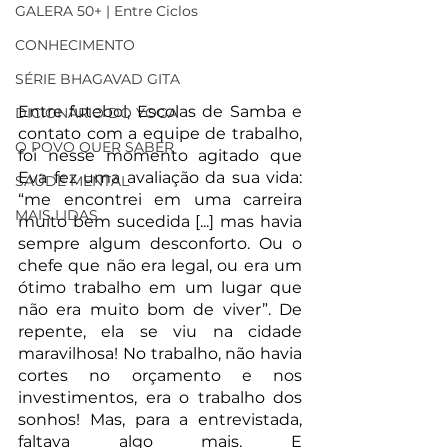
GALERA 50+ | Entre Ciclos
CONHECIMENTO
SÉRIE BHAGAVAD GITA
Entre futebol, Escolas de Samba e 
DICIONÁRIO DO YOGA
contato com a equipe de trabalho, 
O POVO QUER SABER
foi nesse momento agitado que 
Eva fez uma avaliação da sua vida: 
SAÚDE MENTAL
“me encontrei em uma carreira 
MAIS LIDAS
muito bem sucedida [...] mas havia 
sempre algum desconforto. Ou o 
chefe que não era legal, ou era um 
ótimo trabalho em um lugar que 
não era muito bom de viver”. De 
repente, ela se viu na cidade 
maravilhosa! No trabalho, não havia 
cortes no orçamento e nos 
investimentos, era o trabalho dos 
sonhos! Mas, para a entrevistada, 
faltava algo mais. E 