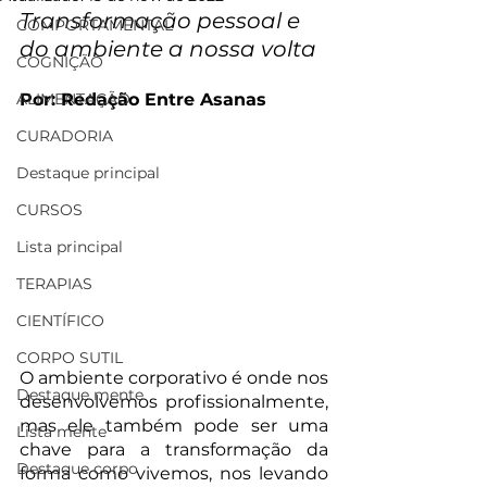
Transformação pessoal e 
COMPORTAMENTAL
do ambiente a nossa volta
COGNIÇÃO
ALIMENTAÇÃO
Por: Redação Entre Asanas
CURADORIA
Destaque principal
CURSOS
Lista principal
TERAPIAS
CIENTÍFICO
CORPO SUTIL
O ambiente corporativo é onde nos 
Destaque mente
desenvolvemos profissionalmente, 
mas ele também pode ser uma 
Lista mente
chave para a transformação da 
Destaque corpo
forma como vivemos, nos levando 