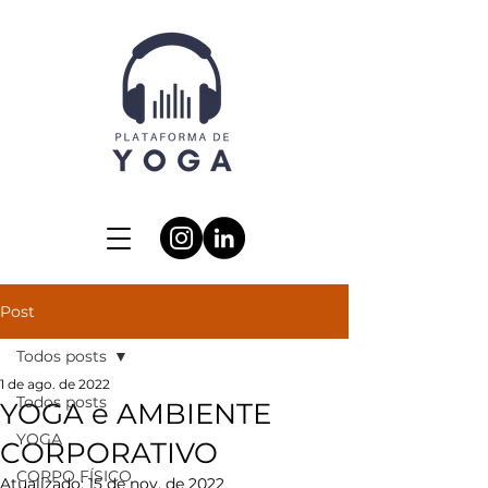
Post
Todos posts
1 de ago. de 2022
Todos posts
YOGA e AMBIENTE
YOGA
CORPORATIVO
CORPO FÍSICO
Atualizado:
15 de nov. de 2022